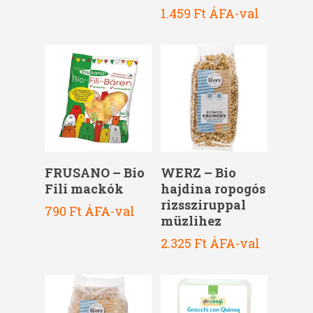
1.459
Ft
ÁFA-val
Kosárba Teszem
Kosárba Teszem
FRUSANO – Bio
WERZ – Bio
Fili mackók
hajdina ropogós
rizssziruppal
790
Ft
ÁFA-val
müzlihez
2.325
Ft
ÁFA-val