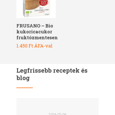
Kosárba Teszem
FRUSANO – Bio
kukoricacukor
fruktózmentesen
1.450
Ft
ÁFA-val
Legfrissebb receptek és
blog
2026-07-06