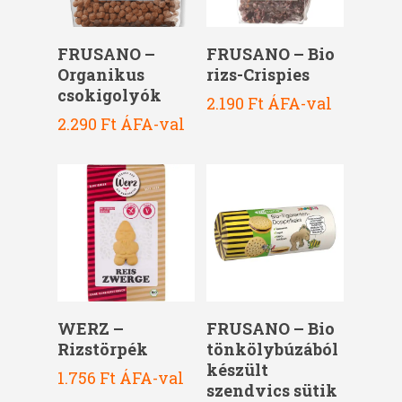
Kosárba Teszem
Kosárba Teszem
FRUSANO –
FRUSANO – Bio
Organikus
rizs-Crispies
csokigolyók
2.190
Ft
ÁFA-val
2.290
Ft
ÁFA-val
Kosárba Teszem
Kosárba Teszem
FRUSANO – Bio
WERZ –
tönkölybúzából
Rizstörpék
készült
1.756
Ft
ÁFA-val
szendvics sütik