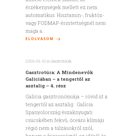
érzékenységek mellett ez nem
automatikus. Hisztamin-, fruktóz-
vagy FODMAP-érintettségnél nem
maga a…
ELOLVASOM
2026-03-01
in
Gasztrotúrák
Gasztrotúra: A Mindenevők
Galíciában – a tengertől az
asztalig – 4. rész
Galícia gasztronómiája – rövid út a
tengertől az asztalig Galícia
Spanyolország északnyugati
csücskében fekvő, óceáni klímájú
régió nem a túlzásokról szól,
hanem a frissességről, az időről és