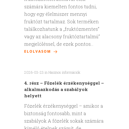
számára kiemelten fontos tudni,
hogy egy élelmiszer mennyi
fruktózt tartalmaz. Sok terméken
találkozhatunk a „fruktózmentes”
vagy az alacsony fruktóztartalmú”
megjelöléssel, de ezek pontos…
ELOLVASOM
2026-03-23
in
Hasznos információk
4. rész – Főzelék érzékenységgel –
alkalmazkodás a szabályok
helyett
Főzelék érzékenységgel – amikor a
biztonság fontosabb, mint a
szabályok A főzelék sokak számára
kímélő ételnek számít, de