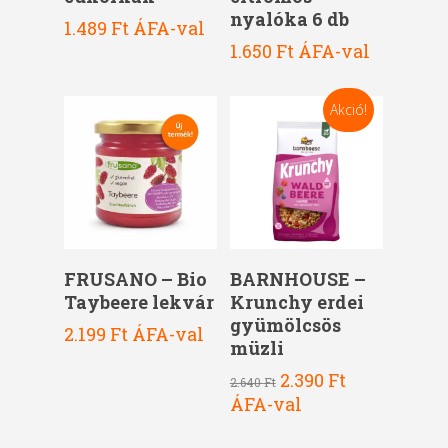
nyalóka 6 db
1.489
Ft
ÁFA-val
1.650
Ft
ÁFA-val
Akció!
Kosárba Teszem
Kosárba Teszem
FRUSANO – Bio
BARNHOUSE –
Taybeere lekvár
Krunchy erdei
gyümölcsös
2.199
Ft
ÁFA-val
müzli
Original
Current
2.390
Ft
2.640
Ft
price
price
ÁFA-val
was:
is:
2.640 Ft.
2.390 Ft.