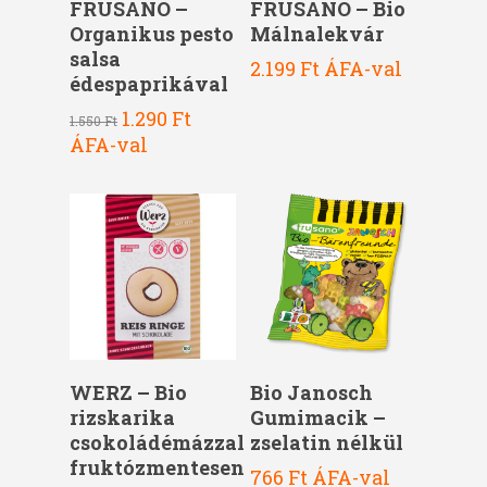
FRUSANO –
FRUSANO – Bio
Organikus pesto
Málnalekvár
salsa
2.199
Ft
ÁFA-val
édespaprikával
Original
Current
1.290
Ft
1.550
Ft
price
price
ÁFA-val
was:
is:
1.550 Ft.
1.290 Ft.
Kosárba Teszem
Kosárba Teszem
WERZ – Bio
Bio Janosch
rizskarika
Gumimacik –
csokoládémázzal
zselatin nélkül
fruktózmentesen
766
Ft
ÁFA-val