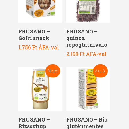
Kosárba Teszem
Kosárba Teszem
FRUSANO –
FRUSANO –
Gofri snack
quinoa
ropogtatnivaló
1.756
Ft
ÁFA-val
2.199
Ft
ÁFA-val
Akció!
Akció!
Kosárba Teszem
Kosárba Teszem
FRUSANO –
FRUSANO – Bio
Rizsszirup
gluténmentes