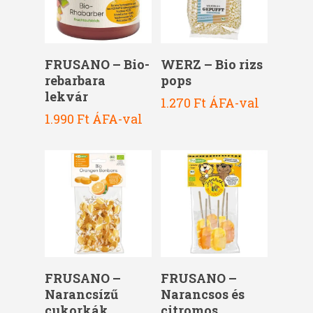
Kosárba Teszem
Kosárba Teszem
FRUSANO – Bio-
WERZ – Bio rizs
rebarbara
pops
lekvár
1.270
Ft
ÁFA-val
1.990
Ft
ÁFA-val
Kosárba Teszem
Kosárba Teszem
FRUSANO –
FRUSANO –
Narancsízű
Narancsos és
cukorkák
citromos