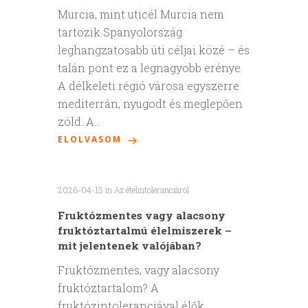
Murcia, mint uticél Murcia nem
tartozik Spanyolország
leghangzatosabb úti céljai közé – és
talán pont ez a legnagyobb erénye.
A délkeleti régió városa egyszerre
mediterrán, nyugodt és meglepően
zöld. A…
ELOLVASOM
2026-04-13
in
Az ételintoleranciáról
Fruktózmentes vagy alacsony
fruktóztartalmú élelmiszerek –
mit jelentenek valójában?
Fruktózmentes, vagy alacsony
fruktóztartalom? A
fruktózintoleranciával élők