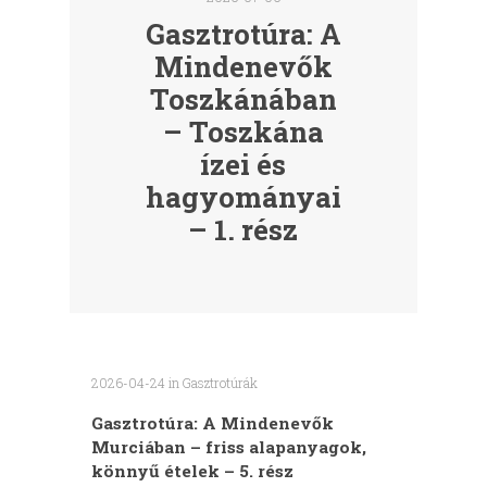
Gasztrotúra: A
Mindenevők
Toszkánában
– Toszkána
ízei és
hagyományai
– 1. rész
2026-04-24
in
Gasztrotúrák
Gasztrotúra: A Mindenevők
Murciában – friss alapanyagok,
könnyű ételek – 5. rész