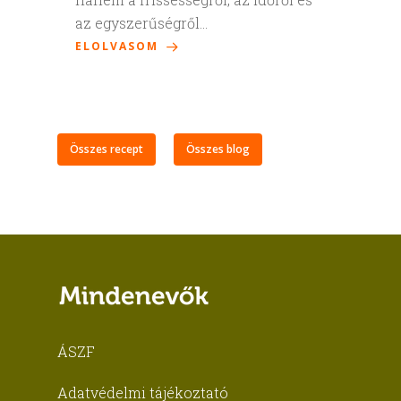
az egyszerűségről…
ELOLVASOM
Összes recept
Összes blog
ÁSZF
Adatvédelmi tájékoztató