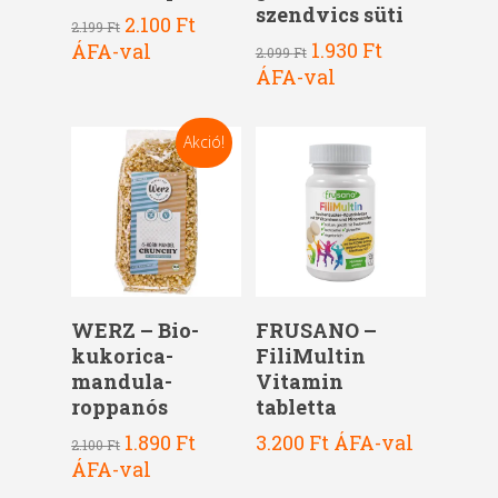
szendvics süti
Original
Current
2.100
Ft
2.199
Ft
price
price
Original
Current
1.930
Ft
ÁFA-val
2.099
Ft
was:
is:
price
price
ÁFA-val
2.199 Ft.
2.100 Ft.
was:
is:
2.099 Ft.
1.930 Ft.
Akció!
Kosárba Teszem
Kosárba Teszem
WERZ – Bio-
FRUSANO –
kukorica-
FiliMultin
mandula-
Vitamin
roppanós
tabletta
Original
Current
1.890
Ft
3.200
Ft
ÁFA-val
2.100
Ft
price
price
ÁFA-val
was:
is: