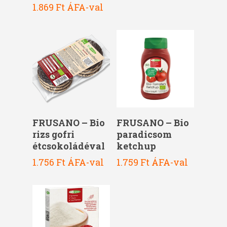
1.869
Ft
ÁFA-val
Kosárba Teszem
Kosárba Teszem
FRUSANO – Bio
FRUSANO – Bio
rizs gofri
paradicsom
étcsokoládéval
ketchup
1.756
Ft
ÁFA-val
1.759
Ft
ÁFA-val