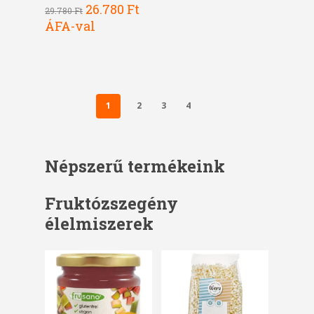
Original
Current
26.780
Ft
29.780
Ft
price
price
ÁFA-val
was:
is:
29.780 Ft.
26.780 Ft.
1
2
3
4
Népszerű termékeink
Fruktózszegény
élelmiszerek