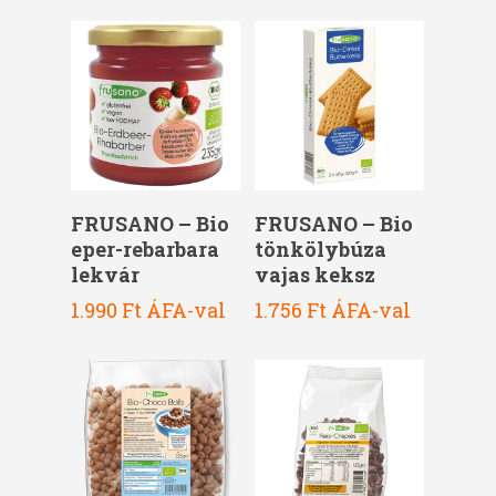
2.100 Ft.
1.890 Ft.
Kosárba Teszem
Kosárba Teszem
FRUSANO – Bio
FRUSANO – Bio
eper-rebarbara
tönkölybúza
lekvár
vajas keksz
1.990
Ft
ÁFA-val
1.756
Ft
ÁFA-val