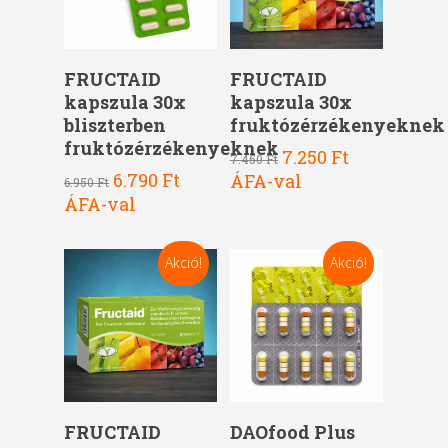
Kosárba Teszem
Kosárba Teszem
FRUCTAID
FRUCTAID
kapszula 30x
kapszula 30x
bliszterben
fruktózérzékenyeknek
fruktózérzékenyeknek
Original
Current
7.250
Ft
7.450
Ft
price
price
Original
Current
6.790
Ft
ÁFA-val
6.950
Ft
was:
is:
price
price
ÁFA-val
7.450 Ft.
7.250 Ft.
was:
is:
6.950 Ft.
6.790 Ft.
Akció!
Akció!
Kosárba Teszem
Kosárba Teszem
FRUCTAID
DAOfood Plus