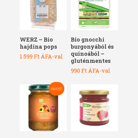
Kosárba Teszem
Kosárba Teszem
WERZ – Bio
Bio gnocchi
hajdina pops
burgonyából és
quinoából –
1.599
Ft
ÁFA-val
gluténmentes
990
Ft
ÁFA-val
Akció!
Kosárba Teszem
Kosárba Teszem