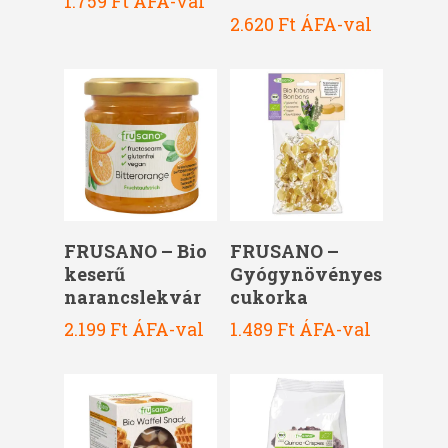
1.759
Ft
ÁFA-val
2.620
Ft
ÁFA-val
Kosárba Teszem
Kosárba Teszem
FRUSANO – Bio
FRUSANO –
keserű
Gyógynövényes
narancslekvár
cukorka
2.199
Ft
ÁFA-val
1.489
Ft
ÁFA-val