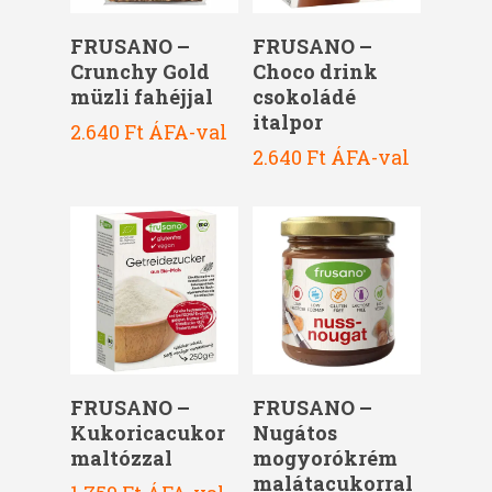
Kosárba Teszem
Kosárba Teszem
FRUSANO –
FRUSANO –
Crunchy Gold
Choco drink
müzli fahéjjal
csokoládé
italpor
2.640
Ft
ÁFA-val
2.640
Ft
ÁFA-val
Kosárba Teszem
Kosárba Teszem
FRUSANO –
FRUSANO –
Kukoricacukor
Nugátos
maltózzal
mogyorókrém
malátacukorral