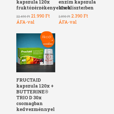
kapszula 120x
enzim kapszula
fruktózérzékenyeknek
10x bliszterben
Original
Current
Original
Current
21.990
Ft
2.390
Ft
22.490
Ft
2.890
Ft
price
price
price
price
ÁFA-val
ÁFA-val
was:
is:
was:
is:
22.490 Ft.
21.990 Ft.
2.890 Ft.
2.390 Ft.
Akció!
Kosárba Teszem
FRUCTAID
kapszula 120x +
BUTTERINE®
TRIO D 30x
csomagban
kedvezménnyel