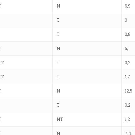
N
N
6,9
T
T
0
T
T
0,8
N
N
5,1
NT
T
0,2
NT
T
1,7
N
N
12,5
T
T
0,2
N
NT
1,2
N
N
7,4