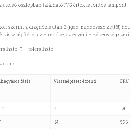
 az utolsó oszlopban található F/G érték is fontos támpont 
ll szerint a diagnózis után 2 (igen, mindössze kettő!) héti
k visszaépítését az étrendbe, az egyéni érzékenység szeri
rálható; T – tolerálható
nz.com/
lhagyásos fázis
Visszaépített étrend
FRU 
NT
T
1,9
N
N
55,6