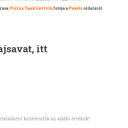
rása:
Polina Tankilevitch
fotója a
Pexels
oldaláról
jsavat, itt
oztatásként kezelendők az alábbi értékek!