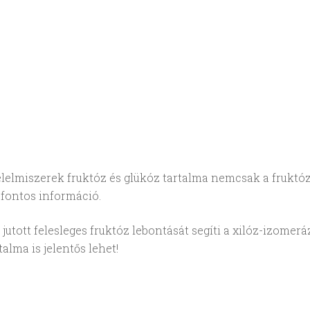
élelmiszerek fruktóz és glükóz tartalma nemcsak a frukt
fontos információ.
jutott felesleges fruktóz lebontását segíti a xilóz-izomer
alma is jelentős lehet!