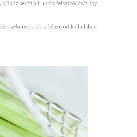
lükóz segíti a fruktóz felszívódását, így
ózérzékenyeknél is felszívódik általában