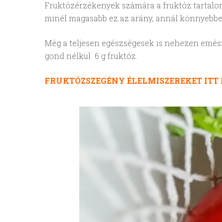
Fruktózérzékenyek számára a fruktóz tartalom m
minél magasabb ez az arány, annál könnyebben
Még a teljesen egészségesek is nehezen emész
gond nélkül 6 g fruktóz.
FRUKTÓZSZEGÉNY ÉLELMISZEREKET
ITT