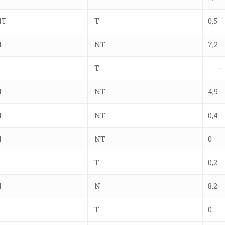
NT
T
0,5
N
NT
7,2
T
T
–
N
NT
4,9
N
NT
0,4
N
NT
0
T
T
0,2
N
N
8,2
T
T
0