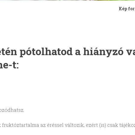
Kép for
tén pótolhatod a hiányzó va
e-t:
kozódhatsz.
ruktóztartalma az éréssel változik, ezért (is) csak tájék