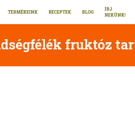
ÍRJ
TERMÉKEINK
RECEPTEK
BLOG
NEKÜNK!
dségfélék fruktóz ta