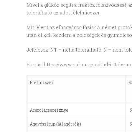
Mivel a glúkóz segíti a fruktóz felszívódását,
tolerálható az adott élelmioszer.
Mit jelent az elhagyásos fázis? A német protoko
után el kell kezdeni a zöldségek és gyümölcsö
Jelölések: NT – néha tolerálható; N – nem tole
Forrás: https://www.nahrungsmittel-intolera
Élelmiszer
E
Acerolacseresznye
Agavészirup (átlagérték)