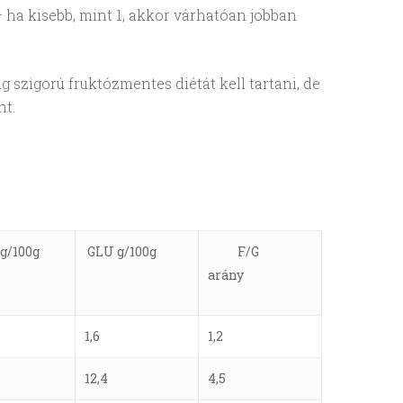
– ha kisebb, mint 1, akkor várhatóan jobban
g szigorú fruktózmentes diétát kell tartani, de
nt.
g/100g
GLU g/100g
F/G
arány
1,6
1,2
12,4
4,5