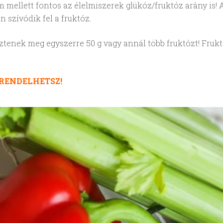
ellett fontos az élelmiszerek glükóz/fruktóz arány is! A g
 szívódik fel a fruktóz.
tenek meg egyszerre 50 g vagy annál több fruktózt! Frukt
RENDELHETSZ!