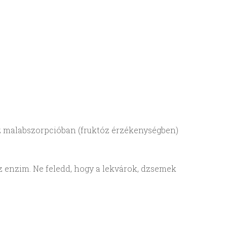
óz malabszorpcióban (fruktóz érzékenységben)
áz enzim. Ne feledd, hogy a lekvárok, dzsemek