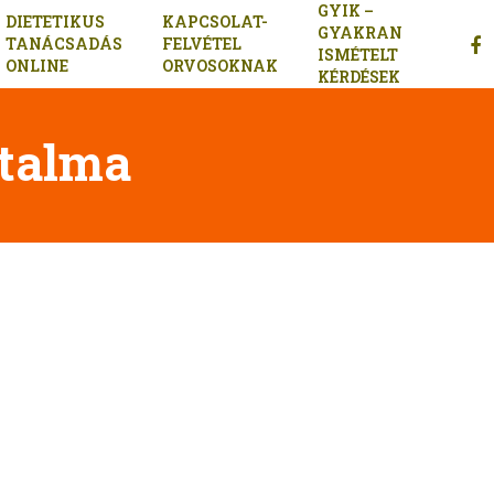
GYIK –
DIETETIKUS
KAPCSOLAT-
GYAKRAN
FAC
TANÁCSADÁS
FELVÉTEL
ISMÉTELT
ONLINE
ORVOSOKNAK
KÉRDÉSEK
rtalma