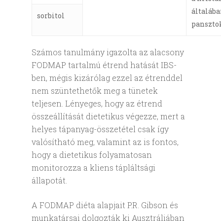
általáb
sorbitol
panszto
Számos tanulmány igazolta az alacsony
FODMAP tartalmú étrend hatását IBS-
ben, mégis kizárólag ezzel az étrenddel
nem szüntethetők meg a tünetek
teljesen. Lényeges, hogy az étrend
összeállítását dietetikus végezze, mert a
helyes tápanyag-összetétel csak így
valósítható meg, valamint az is fontos,
hogy a dietetikus folyamatosan
monitorozza a kliens tápláltsági
állapotát.
A FODMAP diéta alapjait P.R. Gibson és
munkatársai dolgozták ki Ausztráliában