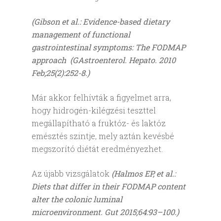
(Gibson et al.: Evidence-based dietary
management of functional
gastrointestinal symptoms: The FODMAP
approach (GAstroenterol. Hepato.
2010
Feb;25(2):252-8.)
Már akkor felhívták a figyelmet arra,
hogy hidrogén-kilégzési teszttel
megállapítható a fruktóz- és laktóz
emésztés szintje, mely aztán kevésbé
megszorító diétát eredményezhet.
Az újabb vizsgálatok
(Halmos EP, et al.:
Diets that differ in their FODMAP content
alter the colonic luminal
microenvironment. Gut 2015;64:93–100.)