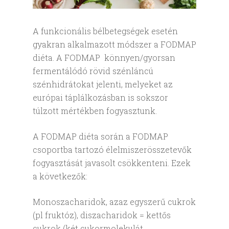
A funkcionális bélbetegségek esetén
gyakran alkalmazott módszer a FODMAP
diéta. A FODMAP könnyen/gyorsan
fermentálódó rövid szénláncú
szénhidrátokat jelenti, melyeket az
európai táplálkozásban is sokszor
túlzott mértékben fogyasztunk.
A FODMAP diéta során a FODMAP
csoportba tartozó élelmiszerösszetevők
fogyasztását javasolt csökkenteni. Ezek
a következők:
Monoszacharidok, azaz egyszerű cukrok
(pl fruktóz), diszacharidok = kettős
cukrok (két cukormolekulát