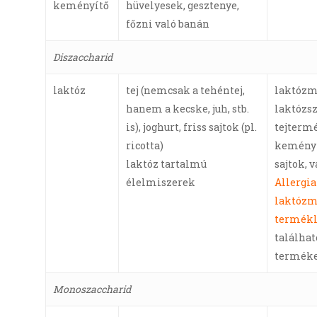
keményítő
hüvelyesek, gesztenye,
főzni való banán
Diszaccharid
laktóz
tej (nemcsak a tehéntej,
laktózm
hanem a kecske, juh, stb.
laktózsz
is), joghurt, friss sajtok (pl.
tejtermé
ricotta)
kemény 
laktóz tartalmú
sajtok, 
élelmiszerek
Allergi
laktózm
termékl
találhat
terméke
Monoszaccharid