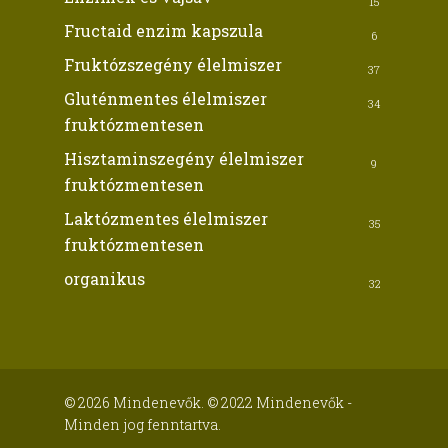
15
Fructaid enzim kapszula
6
Fruktózszegény élelmiszer
37
Gluténmentes élelmiszer
34
fruktózmentesen
Hisztaminszegény élelmiszer
9
fruktózmentesen
Laktózmentes élelmiszer
35
fruktózmentesen
organikus
32
© 2026 Mindenevők. © 2022 Mindenevők -
Minden jog fenntartva.