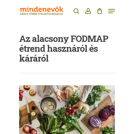
Skip
Menu
to
search
account
main
content
Az alacsony FODMAP
étrend hasznáról és
káráról