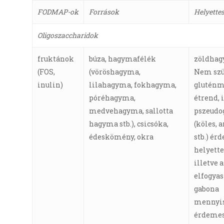
FODMAP-ok
Források
Helyette
Oligoszaccharidok
fruktánok
búza, hagymafélék
zöldha
(FOS,
(vöröshagyma,
Nem szü
inulin)
lilahagyma, fokhagyma,
gluténm
póréhagyma,
étrend, 
medvehagyma, sallotta
pszeudo
hagyma stb.), csicsóka,
(köles, 
édeskömény, okra
stb.) ér
helyette
illetve 
elfogyas
gabona
mennyis
érdeme