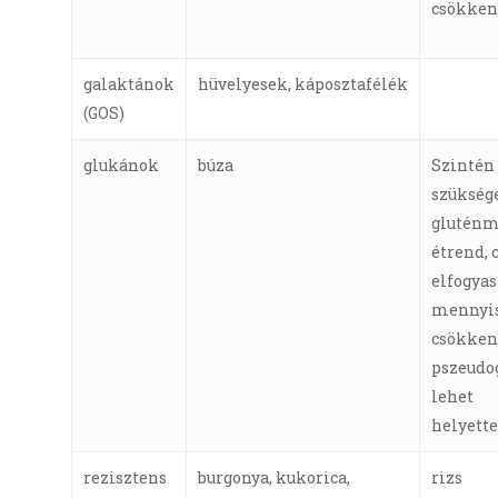
csökken
galaktánok
hüvelyesek, káposztafélék
(GOS)
glukánok
búza
Szintén
szükség
gluténm
étrend, 
elfogya
mennyis
csökken
pszeudo
lehet
helyette
rezisztens
burgonya, kukorica,
rizs