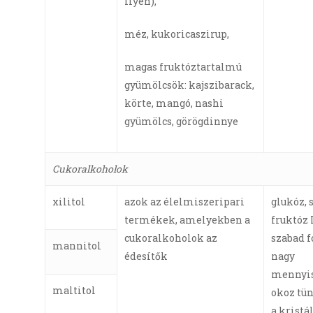
ilyen),
méz, kukoricaszirup,
magas fruktóztartalmú
gyümölcsök: kajszibarack,
körte, mangó, nashi
gyümölcs, görögdinnye
Cukoralkoholok
xilitol
azok az élelmiszeripari
glukóz, 
termékek, amelyekben a
fruktóz 
cukoralkoholok az
szabad 
mannitol
édesítők
nagy
mennyi
maltitol
okoz tün
a kristá