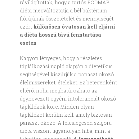
rávilágítottak, hogy a tartós FODMAP
diéta megváltoztatja a bél baktérium
flórájának összetételét és mennyiségét,
ezért
különösen óvatosan kell eljárni
a diéta hosszú távú fenntartása
esetén
.
Nagyon lényeges, hogy a részletes
táplálkozási napló alapján a dietetikus
segítségével kiszűrjük a panaszt okozó
élelmiszereket, ételeket. Ez betegenként
eltérő, noha meghatározható az
úgynevezett egyéni intoleranciát okozó
táplálékok köre. Minden olyan
táplálékot kerülni kell, amely biztosan
panaszt okozó. A feleslegesen szigorú
diéta viszont ugyanolyan hiba, mint a
túlzottan megengedő.
A fogyasztható