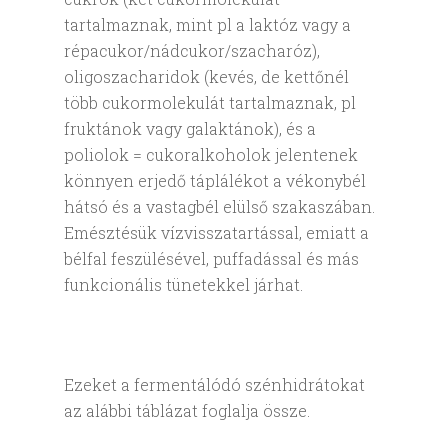
tartalmaznak, mint pl a laktóz vagy a
répacukor/nádcukor/szacharóz),
oligoszacharidok (kevés, de kettőnél
több cukormolekulát tartalmaznak, pl
fruktánok vagy galaktánok), és a
poliolok = cukoralkoholok jelentenek
könnyen erjedő táplálékot a vékonybél
hátsó és a vastagbél elülső szakaszában.
Emésztésük vízvisszatartással, emiatt a
bélfal feszülésével, puffadással és más
funkcionális tünetekkel járhat.
Ezeket a fermentálódó szénhidrátokat
az alábbi táblázat foglalja össze.