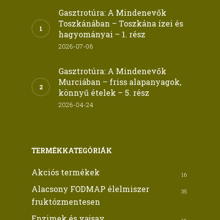
Gasztrotúra: A Mindenevők
Toszkánában – Toszkána ízei és
hagyományai – 1. rész
2026-07-06
Gasztrotúra: A Mindenevők
Murciában – friss alapanyagok,
könnyű ételek – 5. rész
2026-04-24
TERMÉKKATEGÓRIÁK
Akciós termékek
16
Alacsony FODMAP élelmiszer
35
fruktózmentesen
Enzimek és vajsav