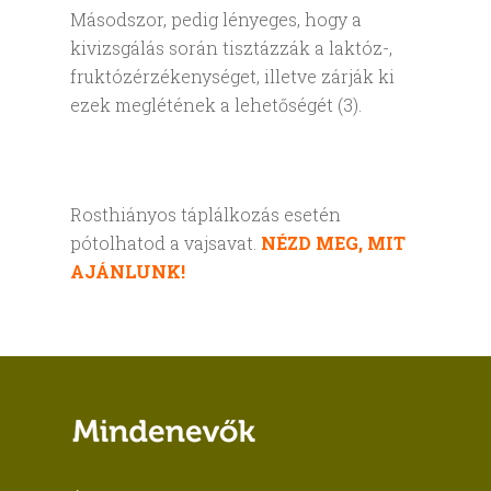
Másodszor, pedig lényeges, hogy a
kivizsgálás során tisztázzák a laktóz-,
fruktózérzékenységet, illetve zárják ki
ezek meglétének a lehetőségét (3).
Rosthiányos táplálkozás esetén
pótolhatod a vajsavat.
NÉZD MEG, MIT
AJÁNLUNK!