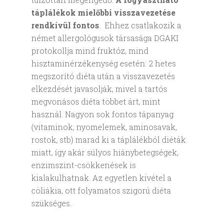
táplálékok mielőbbi visszavezetése
rendkívül fontos
. Ehhez csatlakozik a
német allergológusok társasága DGAKI
protokollja mind fruktóz, mind
hisztaminérzékenység esetén: 2 hetes
megszorító diéta után a visszavezetés
elkezdését javasolják, mivel a tartós
megvonásos diéta többet árt, mint
használ. Nagyon sok fontos tápanyag
(vitaminok, nyomelemek, aminosavak,
rostok, stb) marad ki a táplálékból diéták
miatt, így akár súlyos hiánybetegségek,
enzimszint-csökkenések is
kialakulhatnak. Az egyetlen kivétel a
cöliákia, ott folyamatos szigorú diéta
szükséges.