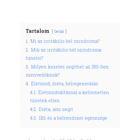
Tartalom
bezár
1.
Mi az irritábilis bél szindróma?
2.
Mik az irritábilis bél szindróma
tünetei?
3.
Milyen kezelés segíthet az IBS-ben
szenvedőknek?
4.
Életmód, diéta, bélregenerálás
4.1.
Életmódváltással a kellemetlen
tünetek ellen
4.2.
Diéta, ami segít
4.3.
IBS és a bélrendszer egészsége