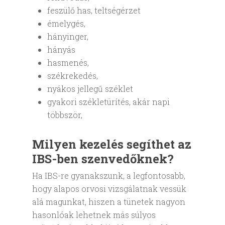
feszülő has, teltségérzet
émelygés,
hányinger,
hányás
hasmenés,
székrekedés,
nyákos jellegű széklet
gyakori székletürítés, akár napi
többször,
Milyen kezelés segíthet az
IBS-ben szenvedőknek?
Ha IBS-re gyanakszunk, a legfontosabb,
hogy alapos orvosi vizsgálatnak vessük
alá magunkat, hiszen a tünetek nagyon
hasonlóak lehetnek más súlyos