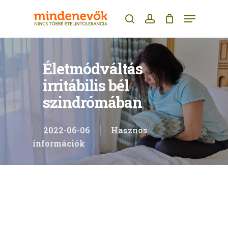
Skip
Menu
to
search
account
main
content
Életmódváltás
irritábilis bél
szindrómában
2022-06-06
Hasznos
információk