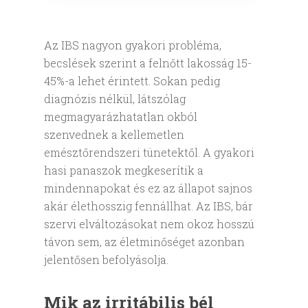
Az IBS nagyon gyakori probléma,
becslések szerint a felnőtt lakosság 15-
45%-a lehet érintett. Sokan pedig
diagnózis nélkül, látszólag
megmagyarázhatatlan okból
szenvednek a kellemetlen
emésztőrendszeri tünetektől. A gyakori
hasi panaszok megkeserítik a
mindennapokat és ez az állapot sajnos
akár élethosszig fennállhat. Az IBS, bár
szervi elváltozásokat nem okoz hosszú
távon sem, az életminőséget azonban
jelentősen befolyásolja.
Mik az irritábilis bél