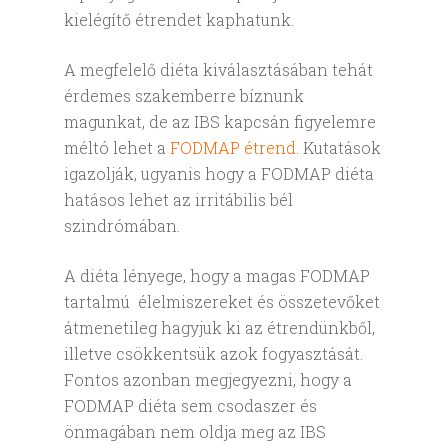
kielégítő étrendet kaphatunk.
A megfelelő diéta kiválasztásában tehát
érdemes szakemberre bíznunk
magunkat, de az IBS kapcsán figyelemre
méltó lehet a
FODMAP étrend
. Kutatások
igazolják, ugyanis hogy a FODMAP diéta
hatásos lehet az irritábilis bél
szindrómában.
A diéta lényege, hogy a magas FODMAP
tartalmú élelmiszereket és összetevőket
átmenetileg hagyjuk ki az étrendünkből,
illetve csökkentsük azok fogyasztását.
Fontos azonban megjegyezni, hogy a
FODMAP diéta sem csodaszer és
önmagában nem oldja meg az IBS