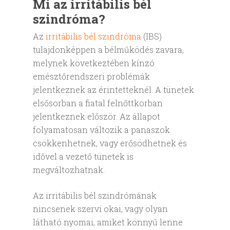
Mi az irritábilis bél
szindróma?
Az
irritábilis bél szindróma
(IBS)
tulajdonképpen a bélműködés zavara,
melynek következtében kínzó
emésztőrendszeri problémák
jelentkeznek az érintetteknél. A tünetek
elsősorban a fiatal felnőttkorban
jelentkeznek először. Az állapot
folyamatosan változik a panaszok
csökkenhetnek, vagy erősödhetnek és
idővel a vezető tünetek is
megváltozhatnak.
Az irritábilis bél szindrómának
nincsenek szervi okai, vagy olyan
látható nyomai, amiket könnyű lenne