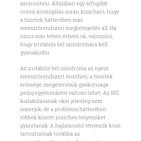
azonosítani. Általában egy átfogóbb
orvosi kivizsgálás során kizárható, hogy
a tünetek hátterében más
emésztőrendszeri megbetegedés áll. Ha
nincs más tetten érhető ok, valószínű,
hogy irritábilis bél szindrómára kell
gyanakodni.
Az irritábilis bél szindróma az egész
emésztőrendszert érintheti, a tünetek
erőssége, megjelenésük gyakorisága
pedig egyénenként változó lehet. Az IBS
kialakulásának okát jelenleg nem
ismerjük, de a probléma hátterében
többek között pszichés tényezőket
gyanítanak. A hajlamosító tényezők közé
tartozhatnak továbbá az