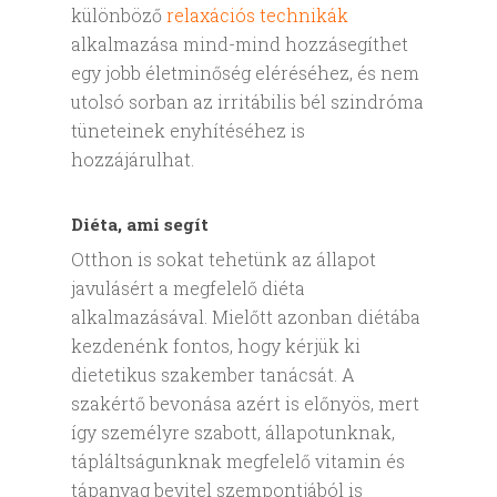
különböző
relaxációs technikák
alkalmazása mind-mind hozzásegíthet
egy jobb életminőség eléréséhez, és nem
utolsó sorban az irritábilis bél szindróma
tüneteinek enyhítéséhez is
hozzájárulhat.
Diéta, ami segít
Otthon is sokat tehetünk az állapot
javulásért a megfelelő diéta
alkalmazásával. Mielőtt azonban diétába
kezdenénk fontos, hogy kérjük ki
dietetikus szakember tanácsát. A
szakértő bevonása azért is előnyös, mert
így személyre szabott, állapotunknak,
tápláltságunknak megfelelő vitamin és
tápanyag bevitel szempontjából is