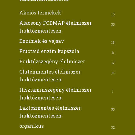
Akciós termékek
16
Alacsony FODMAP élelmiszer
35
fruktózmentesen
Enzimek és vajsav
15
Fructaid enzim kapszula
6
Fruktózszegény élelmiszer
37
Gluténmentes élelmiszer
34
fruktózmentesen
Hisztaminszegény élelmiszer
9
fruktózmentesen
Laktózmentes élelmiszer
35
fruktózmentesen
organikus
32