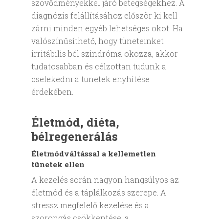
szövődményekkel járó betegségekhez. A
diagnózis felállításához először ki kell
zárni minden egyéb lehetséges okot. Ha
valószínűsíthető, hogy tüneteinket
irritábilis bél szindróma okozza, akkor
tudatosabban és célzottan tudunk a
cselekedni a tünetek enyhítése
érdekében.
Életmód, diéta,
bélregenerálás
Életmódváltással a kellemetlen
tünetek ellen
A kezelés során nagyon hangsúlyos az
életmód és a táplálkozás szerepe. A
stressz megfelelő kezelése és a
szorongás csökkentése, a