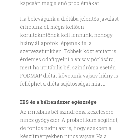
kapcsán megjelenő problémákat.
Ha belevágunk a diétába jelentős javulást
érhetünk el, mégis kellően
körültekintőnek kell lennünk, nehogy
hiány állapotok lépjenek fel a
szervezetünkben. Többek közt emiatt is
érdemes odafigyelni a vajsav pótlására,
mert ha irritábilis bél szindróma esetén
FODMAP diétát követünk vajsav hiány is
felléphet a diéta sajátosságai miatt.
IBS és a bélrendszer egészsége
Az irritábilis bél szindróma kezelésére
nincs gyógyszer. A probiotikum segíthet,
de fontos tudni azt is, hogy ezekben a
készítményekben nincs vajsav. Ha a