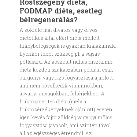
Rostszegény diéta,
FODMAP diéta, esetleg
bélregenerálás?
A sokféle mai divatos vagy orvos,
dietetikus által előírt diéta mellett
hiánybetegségek is gyakran kialakulnak.
Ilyenkor lehet szükség pl. a vajsav
pótlására. Az abszolút nullás hisztamin
diéta kezdeti szakaszában például csak
burgonya vagy rizs fogyasztása ajánlott,
ami nem bővelkedik vitaminokban,
ásványi anyagokban, fehérjékben. A
fruktózmentes diéta (mely a
fruktózérzékenyeknek ajánlott) esetén
igen kevés fajta zöldség vagy gyümölcs
fogyasztása javasolt, ami szintén távol
áll az egészséges étrendtől. Az