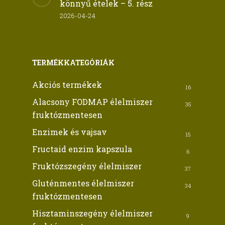
könnyű ételek – 5. rész
2026-04-24
TERMÉKKATEGÓRIÁK
Akciós termékek
16
Alacsony FODMAP élelmiszer
35
fruktózmentesen
Enzimek és vajsav
15
Fructaid enzim kapszula
6
Fruktózszegény élelmiszer
37
Gluténmentes élelmiszer
34
fruktózmentesen
Hisztaminszegény élelmiszer
9