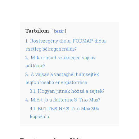
Tartalom
bezár
1.
Rostszegény diéta, FODMAP diéta,
esetleg bélregenerálás?
2.
Mikor lehet szükséged vajsav
pótlásra?
3.
A vajsav a vastagbél hámsejtek
legfontosabb energiaforrása.
3.1.
Hogyan jutnak hozzá a sejtek?
4.
Miért jó a Butterine® Trio Max?
4.1.
BUTTERINE® Trio Max 30x
kapszula