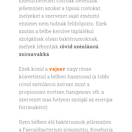
Emészthetetlen rostnak nevezzük
jellemzően azokat a típusú rostokat,
melyeket a szervezet saját emésztő
enzimei nem tudnak feldolgozni. Ezek
azután a bélbe kerülve táplálékul
szolgálnak olyan baktériumoknak,
melyek lebontják
rövid szénláncú
zsírsavakká
.
Ezek közül a
vajsav
nagy része
közvetlenül a bélben hasznosul (a többi
rövid szénláncú zsírsav, mint a
propionsav, ecetsav, hangyasav, stb. a
szervezet más helyein szolgál az energia
forrásaként).
Ilyen bélben élő baktériumok jellemzően
a Faecalibacterium prausnitzii, Roseburia