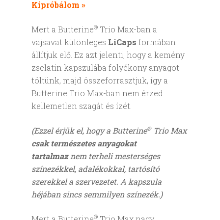
Kipróbálom »
®
Mert a Butterine
Trio Max-ban a
vajsavat különleges
LiCaps
formában
állítjuk elő. Ez azt jelenti, hogy a kemény
zselatin kapszulába folyékony anyagot
töltünk, majd összeforrasztjuk, így a
Butterine Trio Max-ban nem érzed
kellemetlen szagát és ízét.
®
(Ezzel érjük el, hogy a Butterine
Trio Max
csak természetes anyagokat
tartalmaz
nem terheli mesterséges
színezékkel, adalékokkal, tartósító
szerekkel a szervezetet. A kapszula
héjában sincs semmilyen színezék.)
®
Mert a Butterine
Trio Max nagy