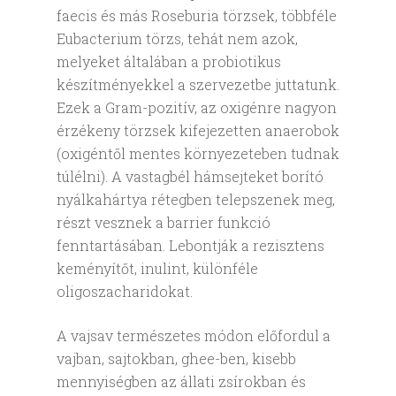
faecis és más Roseburia törzsek, többféle
Eubacterium törzs, tehát nem azok,
melyeket általában a probiotikus
készítményekkel a szervezetbe juttatunk.
Ezek a Gram-pozitív, az oxigénre nagyon
érzékeny törzsek kifejezetten anaerobok
(oxigéntől mentes környezeteben tudnak
túlélni). A vastagbél hámsejteket borító
nyálkahártya rétegben telepszenek meg,
részt vesznek a barrier funkció
fenntartásában. Lebontják a rezisztens
keményítőt, inulint, különféle
oligoszacharidokat.
A vajsav természetes módon előfordul a
vajban, sajtokban, ghee-ben, kisebb
mennyiségben az állati zsírokban és