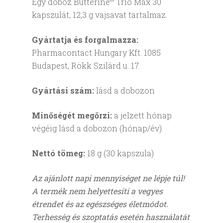
Egy doboz Butterine
Trio Max 30
kapszulát, 12,3 g vajsavat tartalmaz.
Gyártatja és forgalmazza:
Pharmacontact Hungary Kft. 1085
Budapest, Rökk Szilárd u. 17.
Gyártási szám:
lásd a dobozon
Minőségét megőrzi:
a jelzett hónap
végéig lásd a dobozon (hónap/év)
Nettó tömeg:
18 g (30 kapszula)
Az ajánlott napi mennyiséget ne lépje túl!
A termék nem helyettesíti a vegyes
étrendet és az egészséges életmódot.
Terhesség és szoptatás esetén használatát