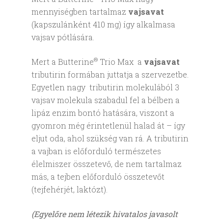
mennyiségben tartalmaz
vajsavat
(kapszulánként 410 mg) így alkalmasa
vajsav pótlására.
®
Mert a Butterine
Trio Max a
vajsavat
tributirin formában juttatja a szervezetbe.
Egyetlen nagy tributirin molekulából 3
vajsav molekula szabadul fel a bélben a
lipáz enzim bontó hatására, viszont a
gyomron még érintetlenül halad át – így
eljut oda, ahol szükség van rá. A tributirin
a vajban is előforduló természetes
élelmiszer összetevő, de nem tartalmaz
más, a tejben előforduló összetevőt
(tejfehérjét, laktózt).
(Egyelőre nem létezik hivatalos javasolt