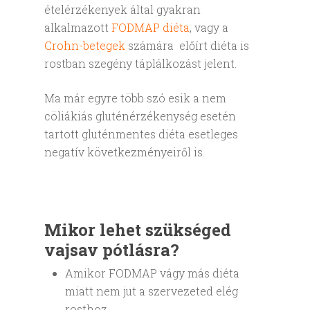
ételérzékenyek által gyakran
alkalmazott
FODMAP diéta
, vagy a
Crohn-betegek
számára előírt diéta is
rostban szegény táplálkozást jelent.
Ma már egyre több szó esik a nem
cöliákiás gluténérzékenység esetén
tartott gluténmentes diéta esetleges
negatív következményeiről is.
Mikor lehet szükséged
vajsav pótlásra?
Amikor FODMAP vágy más diéta
miatt nem jut a szervezeted elég
rosthoz.