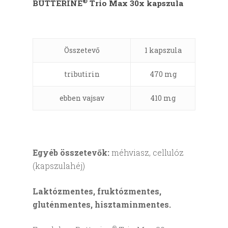
®
BUTTERINE
Trio Max 30x kapszula
Összetevő
1 kapszula
tributirin
470 mg
ebben vajsav
410 mg
Egyéb összetevők:
méhviasz, cellulóz
(kapszulahéj)
Laktózmentes, fruktózmentes,
gluténmentes, hisztaminmentes.
®