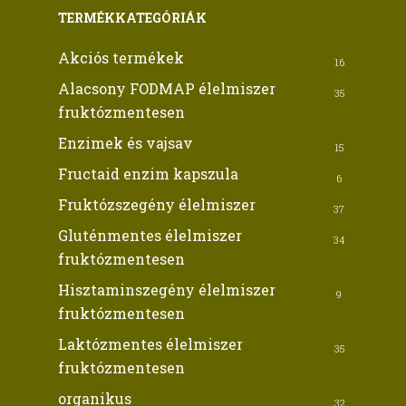
TERMÉKKATEGÓRIÁK
Akciós termékek
16
Alacsony FODMAP élelmiszer
35
fruktózmentesen
Enzimek és vajsav
15
Fructaid enzim kapszula
6
Fruktózszegény élelmiszer
37
Gluténmentes élelmiszer
34
fruktózmentesen
Hisztaminszegény élelmiszer
9
fruktózmentesen
Laktózmentes élelmiszer
35
fruktózmentesen
organikus
32