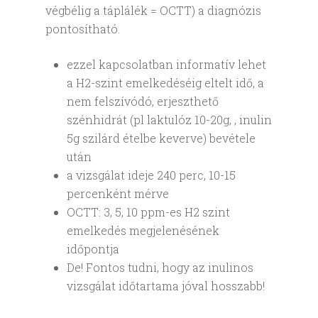
végbélig a táplálék = OCTT) a diagnózis
pontosítható.
ezzel kapcsolatban informatív lehet
a H2-szint emelkedéséig eltelt idő, a
nem felszívódó, erjeszthető
szénhidrát (pl laktulóz 10-20g, , inulin
5g szilárd ételbe keverve) bevétele
után
a vizsgálat ideje 240 perc, 10-15
percenként mérve
OCTT: 3, 5, 10 ppm-es H2 szint
emelkedés megjelenésének
időpontja
De! Fontos tudni, hogy az inulinos
vizsgálat időtartama jóval hosszabb!