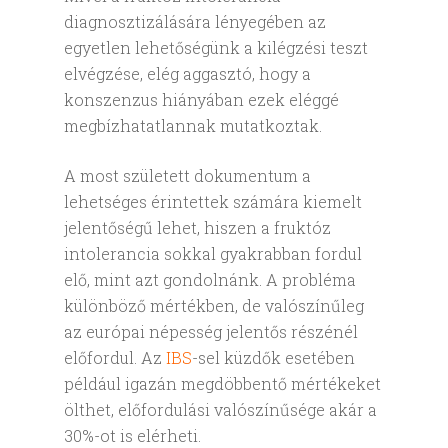
diagnosztizálására lényegében az
egyetlen lehetőségünk a kilégzési teszt
elvégzése, elég aggasztó, hogy a
konszenzus hiányában ezek eléggé
megbízhatatlannak mutatkoztak.
A most született dokumentum a
lehetséges érintettek számára kiemelt
jelentőségű lehet, hiszen a fruktóz
intolerancia sokkal gyakrabban fordul
elő, mint azt gondolnánk. A probléma
különböző mértékben, de valószínűleg
az európai népesség jelentős részénél
előfordul. Az
IBS
-sel küzdők esetében
például igazán megdöbbentő mértékeket
ölthet, előfordulási valószínűsége akár a
30%-ot is elérheti.