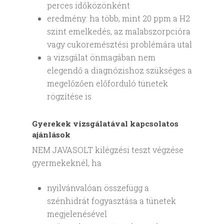
perces időközönként
eredmény: ha több, mint 20 ppm a H2
szint emelkedés, az malabszorpcióra
vagy cukoremésztési problémára utal
a vizsgálat önmagában nem
elegendő a diagnózishoz szükséges a
megelőzően előforduló tünetek
rögzítése is
Gyerekek vizsgálatával kapcsolatos
ajánlások
NEM JAVASOLT kilégzési teszt végzése
gyermekeknél, ha
nyilvánvalóan összefügg a
szénhidrát fogyasztása a tünetek
megjelenésével