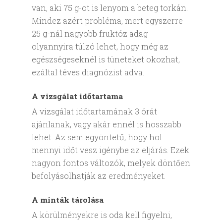
van, aki 75 g-ot is lenyom a beteg torkán.
Mindez azért probléma, mert egyszerre
25 g-nál nagyobb fruktóz adag
olyannyira túlzó lehet, hogy még az
egészségeseknél is tüneteket okozhat,
ezáltal téves diagnózist adva.
A vizsgálat időtartama
A vizsgálat időtartamának 3 órát
ajánlanak, vagy akár ennél is hosszabb
lehet. Az sem egyöntetű, hogy hol
mennyi időt vesz igénybe az eljárás. Ezek
nagyon fontos változók, melyek döntően
befolyásolhatják az eredményeket.
A minták tárolása
A körülményekre is oda kell figyelni,