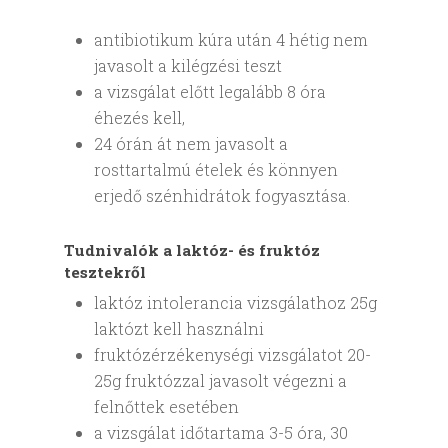
antibiotikum kúra után 4 hétig nem
javasolt a kilégzési teszt
a vizsgálat előtt legalább 8 óra
éhezés kell,
24 órán át nem javasolt a
rosttartalmú ételek és könnyen
erjedő szénhidrátok fogyasztása.
Tudnivalók a laktóz- és fruktóz
tesztekről
laktóz intolerancia vizsgálathoz 25g
laktózt kell használni
fruktózérzékenységi vizsgálatot 20-
25g fruktózzal javasolt végezni a
felnőttek esetében
a vizsgálat időtartama 3-5 óra, 30