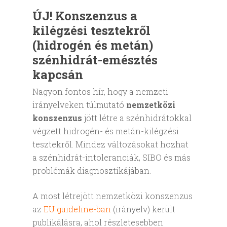
ÚJ! Konszenzus a
kilégzési tesztekről
(hidrogén és metán)
szénhidrát-emésztés
kapcsán
Nagyon fontos hír, hogy a nemzeti
irányelveken túlmutató
nemzetközi
konszenzus
jött létre a szénhidrátokkal
végzett hidrogén- és metán-kilégzési
tesztekről. Mindez változásokat hozhat
a szénhidrát-intoleranciák, SIBO és más
problémák diagnosztikájában.
A most létrejött nemzetközi konszenzus
az
EU guideline-ban
(irányelv) került
publikálásra, ahol részletesebben