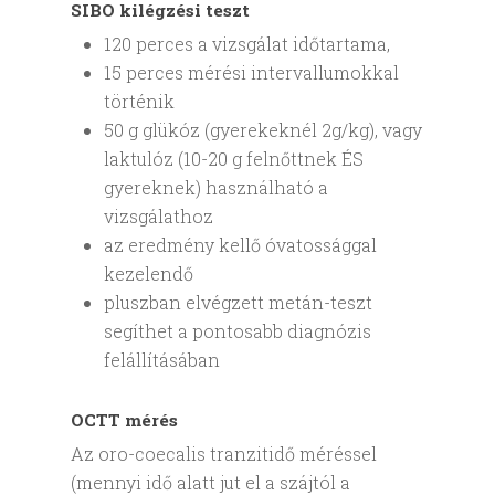
SIBO kilégzési teszt
120 perces a vizsgálat időtartama,
15 perces mérési intervallumokkal
történik
50 g glükóz (gyerekeknél 2g/kg), vagy
laktulóz (10-20 g felnőttnek ÉS
gyereknek) használható a
vizsgálathoz
az eredmény kellő óvatossággal
kezelendő
pluszban elvégzett metán-teszt
segíthet a pontosabb diagnózis
felállításában
OCTT mérés
Az oro-coecalis tranzitidő méréssel
(mennyi idő alatt jut el a szájtól a