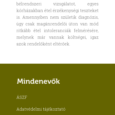
bélrendszeri vizsgálatot, egyes
kórházakban étel érzékenységi teszteket
is. Amennyiben nem születik diagnózis,
úgy csak magánrendelői úton van mód
ritkább étel intoleranciák felmérésére,
melynek már vannak költségei, igaz
azok rendelőként eltérőek.
ÁSZF
Adatvédelmi tájékoztató