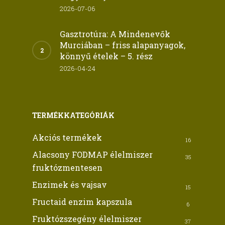
2026-07-06
Gasztrotúra: A Mindenevők
Murciában – friss alapanyagok,
könnyű ételek – 5. rész
2026-04-24
TERMÉKKATEGÓRIÁK
Akciós termékek
16
Alacsony FODMAP élelmiszer
35
fruktózmentesen
Enzimek és vajsav
15
Fructaid enzim kapszula
6
Fruktózszegény élelmiszer
37