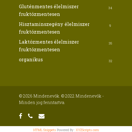
Gluténmentes élelmiszer
34
fruktózmentesen
Hisztaminszegény élelmiszer
9
fruktózmentesen
Laktózmentes élelmiszer
35
fruktózmentesen
organikus
32
© 2026 Mindenevők. © 2022 Mindenevők -
Minden jog fenntartva.
facebook
phone
email
HTML Snippets
Powered By :
XYZScripts.com