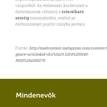
csoportból. Az élelmiszer korlátozást a
dietetikusnak célszerű a
tolerálható
szintig
minimalizálni, ezáltal az
életminőséget pozitív irányba javítani.
Forrás:
http://medcontent.metapress.com/content
genre=article&id=doi%3a10.1024%2f0040-
5930%2fa000279