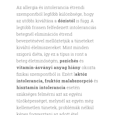
Az allergia és intolerancia étrendi
szempontból legfőbb különbsége, hogy
az utóbbi kiváltása a
dózistól
is függ. A
legtöbb frissen felfedezett intoleranciás
betegnél eliminációs étrend
bevezetésével mellőztetjük a tüneteket
kiváltó élelmiszereket. Mint minden
szigorú diéta, így ez a típus is ront a
beteg életminőségén,
pszichés
és
vitamin-ásványi anyag hiány
okozta
fizikai szempontból is. Ezért l
aktóz
intolerancia, fruktóz
malabszorpció
és
hisztamin intolerancia
esetén
szükséges felmérni azt az egyéni
tűrőképességet, melynél az egyén még
kellemetlen tünetek, problémák nélkül
képes fogyasztani az adott étel