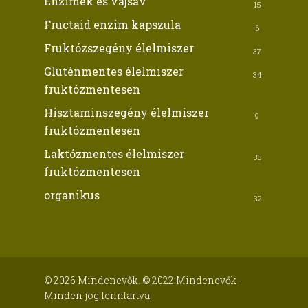
Enzimek és vajsav
15
Fructaid enzim kapszula
6
Fruktózszegény élelmiszer
37
Gluténmentes élelmiszer
34
fruktózmentesen
Hisztaminszegény élelmiszer
9
fruktózmentesen
Laktózmentes élelmiszer
35
fruktózmentesen
organikus
32
© 2026 Mindenevők. © 2022 Mindenevők -
Minden jog fenntartva.