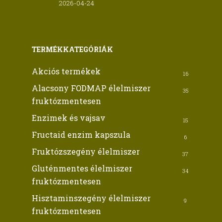
2026-04-24
TERMÉKKATEGÓRIÁK
Akciós termékek
16
Alacsony FODMAP élelmiszer
35
fruktózmentesen
Enzimek és vajsav
15
Fructaid enzim kapszula
6
Fruktózszegény élelmiszer
37
Gluténmentes élelmiszer
34
fruktózmentesen
Hisztaminszegény élelmiszer
9
fruktózmentesen