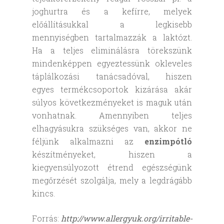
joghurtra és a kefírre, melyek
előállításukkal a legkisebb
mennyiségben tartalmazzák a laktózt.
Ha a teljes eliminálásra törekszünk
mindenképpen egyeztessünk okleveles
táplálkozási tanácsadóval, hiszen
egyes termékcsoportok kizárása akár
súlyos következményeket is maguk után
vonhatnak. Amennyiben teljes
elhagyásukra szükséges van, akkor ne
féljünk alkalmazni az
enzimpótló
készítményeket, hiszen a
kiegyensúlyozott étrend egészségünk
megőrzését szolgálja, mely a legdrágább
kincs.
Forrás:
http://www.allergyuk.org/irritable-