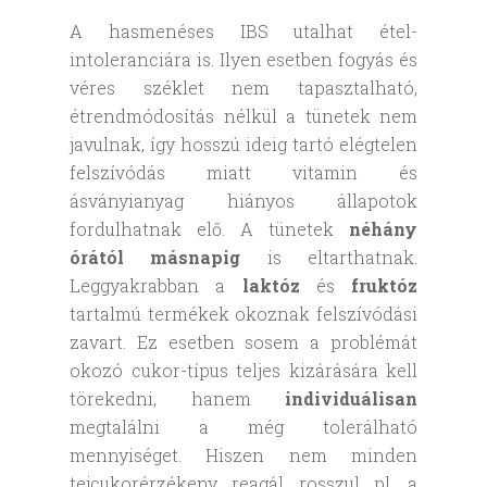
A hasmenéses IBS utalhat étel-
intoleranciára is. Ilyen esetben fogyás és
véres széklet nem tapasztalható,
étrendmódosítás nélkül a tünetek nem
javulnak, így hosszú ideig tartó elégtelen
felszívódás miatt vitamin és
ásványianyag hiányos állapotok
fordulhatnak elő. A tünetek
néhány
órától másnapig
is eltarthatnak.
Leggyakrabban a
laktóz
és
fruktóz
tartalmú termékek okoznak felszívódási
zavart. Ez esetben sosem a problémát
okozó cukor-típus teljes kizárására kell
törekedni, hanem
individuálisan
megtalálni a még tolerálható
mennyiséget. Hiszen nem minden
tejcukorérzékeny reagál rosszul pl. a