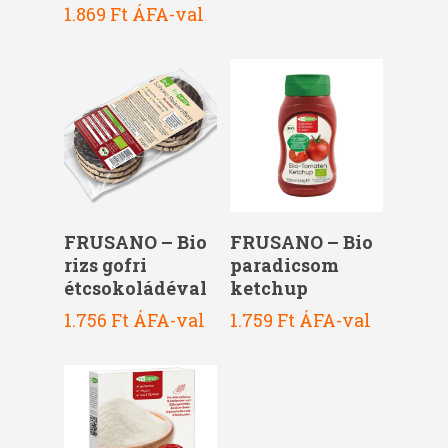
1.869
Ft
ÁFA-val
Kosárba Teszem
Kosárba Teszem
FRUSANO – Bio
FRUSANO – Bio
rizs gofri
paradicsom
étcsokoládéval
ketchup
1.756
Ft
ÁFA-val
1.759
Ft
ÁFA-val