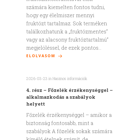
számára kiemelten fontos tudni,
hogy egy élelmiszer mennyi
fruktózt tartalmaz. Sok terméken
találkozhatunk a „fruktózmentes”
vagy az alacsony fruktóztartalmú”
megjelöléssel, de ezek pontos…
ELOLVASOM
2026-03-23
in
Hasznos információk
4. rész – Főzelék érzékenységgel –
alkalmazkodás a szabályok
helyett
Főzelék érzékenységgel – amikor a
biztonság fontosabb, mint a
szabályok A főzelék sokak számára
kímélő ételnek számít, de