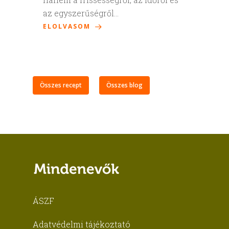
az egyszerűségről…
ELOLVASOM
Összes recept
Összes blog
ÁSZF
Adatvédelmi tájékoztató