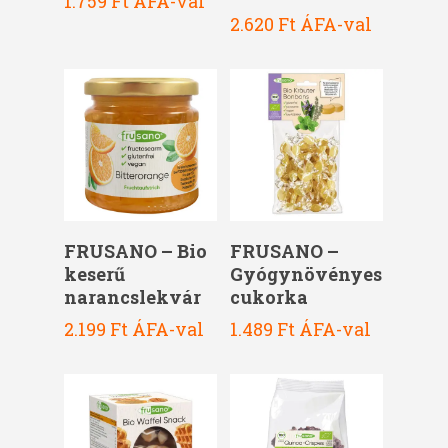
1.759
Ft
ÁFA-val
2.620
Ft
ÁFA-val
Kosárba Teszem
Kosárba Teszem
FRUSANO – Bio
FRUSANO –
keserű
Gyógynövényes
narancslekvár
cukorka
2.199
Ft
ÁFA-val
1.489
Ft
ÁFA-val