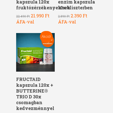
kapszula 120x
enzim kapszula
fruktózérzékenyeknek
10x bliszterben
Original
Current
Original
Current
21.990
Ft
2.390
Ft
22.490
Ft
2.890
Ft
price
price
price
price
ÁFA-val
ÁFA-val
was:
is:
was:
is:
22.490 Ft.
21.990 Ft.
2.890 Ft.
2.390 Ft.
Akció!
Kosárba Teszem
FRUCTAID
kapszula 120x +
BUTTERINE®
TRIO D 30x
csomagban
kedvezménnyel