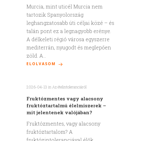
Murcia, mint uticél Murcia nem
tartozik Spanyolország
leghangzatosabb úti céljai közé – és
talán pont ez a legnagyobb erénye.
A délkeleti régió városa egyszerre
mediterrán, nyugodt és meglepően
zöld. A…
ELOLVASOM
2026-04-13
in
Az ételintoleranciáról
Fruktózmentes vagy alacsony
fruktóztartalmú élelmiszerek –
mit jelentenek valójában?
Fruktózmentes, vagy alacsony
fruktóztartalom? A
fruktózintoleranciával élők