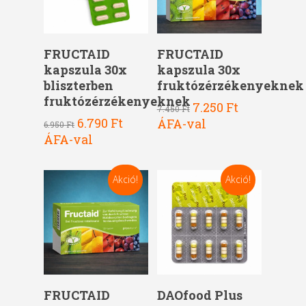
Kosárba Teszem
Kosárba Teszem
FRUCTAID
FRUCTAID
kapszula 30x
kapszula 30x
bliszterben
fruktózérzékenyeknek
fruktózérzékenyeknek
Original
Current
7.250
Ft
7.450
Ft
price
price
Original
Current
6.790
Ft
ÁFA-val
6.950
Ft
was:
is:
price
price
ÁFA-val
7.450 Ft.
7.250 Ft.
was:
is:
6.950 Ft.
6.790 Ft.
Akció!
Akció!
Kosárba Teszem
Kosárba Teszem
FRUCTAID
DAOfood Plus