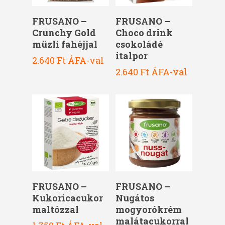
Kosárba Teszem
Kosárba Teszem
FRUSANO –
FRUSANO –
Crunchy Gold
Choco drink
müzli fahéjjal
csokoládé
italpor
2.640
Ft
ÁFA-val
2.640
Ft
ÁFA-val
Kosárba Teszem
Kosárba Teszem
FRUSANO –
FRUSANO –
Kukoricacukor
Nugátos
maltózzal
mogyorókrém
malátacukorral