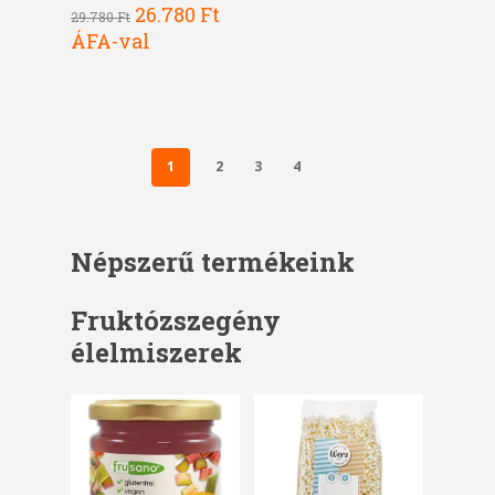
Original
Current
26.780
Ft
29.780
Ft
price
price
ÁFA-val
was:
is:
29.780 Ft.
26.780 Ft.
1
2
3
4
Népszerű termékeink
Fruktózszegény
élelmiszerek