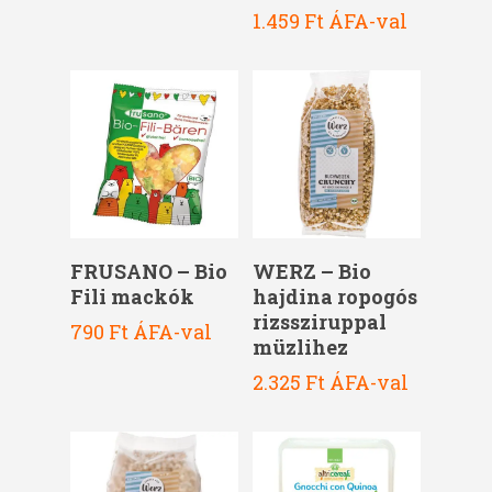
1.459
Ft
ÁFA-val
Kosárba Teszem
Kosárba Teszem
FRUSANO – Bio
WERZ – Bio
Fili mackók
hajdina ropogós
rizssziruppal
790
Ft
ÁFA-val
müzlihez
2.325
Ft
ÁFA-val