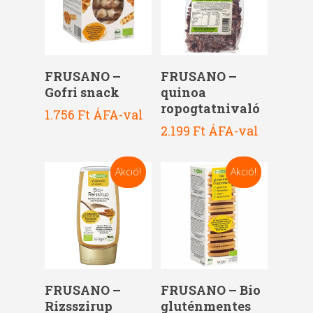
Kosárba Teszem
Kosárba Teszem
FRUSANO –
FRUSANO –
Gofri snack
quinoa
ropogtatnivaló
1.756
Ft
ÁFA-val
2.199
Ft
ÁFA-val
Akció!
Akció!
Kosárba Teszem
Kosárba Teszem
FRUSANO –
FRUSANO – Bio
Rizsszirup
gluténmentes