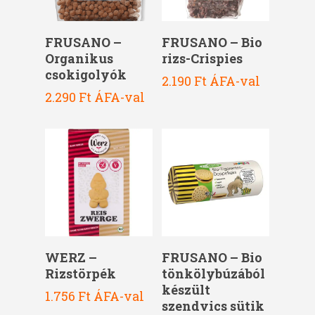
Kosárba Teszem
Kosárba Teszem
FRUSANO –
FRUSANO – Bio
Organikus
rizs-Crispies
csokigolyók
2.190
Ft
ÁFA-val
2.290
Ft
ÁFA-val
Kosárba Teszem
Kosárba Teszem
FRUSANO – Bio
WERZ –
tönkölybúzából
Rizstörpék
készült
1.756
Ft
ÁFA-val
szendvics sütik