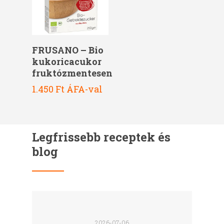
Kosárba Teszem
FRUSANO – Bio
kukoricacukor
fruktózmentesen
1.450
Ft
ÁFA-val
Legfrissebb receptek és
blog
2026-07-06