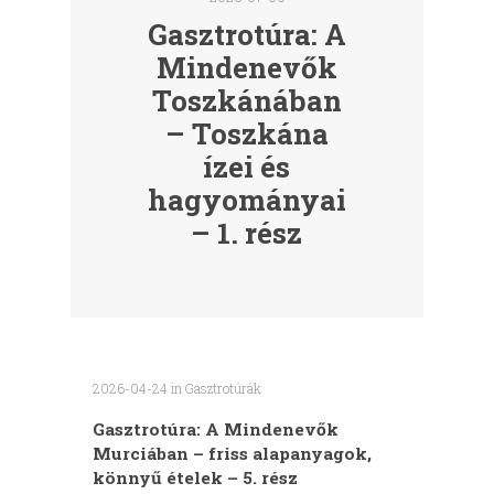
Gasztrotúra: A
Mindenevők
Toszkánában
– Toszkána
ízei és
hagyományai
– 1. rész
2026-04-24
in
Gasztrotúrák
Gasztrotúra: A Mindenevők
Murciában – friss alapanyagok,
könnyű ételek – 5. rész