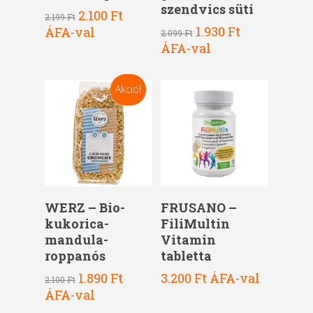
szendvics süti
Original
Current
2.100
Ft
2.199
Ft
price
price
Original
Current
1.930
Ft
ÁFA-val
2.099
Ft
was:
is:
price
price
ÁFA-val
2.199 Ft.
2.100 Ft.
was:
is:
2.099 Ft.
1.930 Ft.
Akció!
Kosárba Teszem
Kosárba Teszem
WERZ – Bio-
FRUSANO –
kukorica-
FiliMultin
mandula-
Vitamin
roppanós
tabletta
Original
Current
1.890
Ft
3.200
Ft
ÁFA-val
2.100
Ft
price
price
ÁFA-val
was:
is: