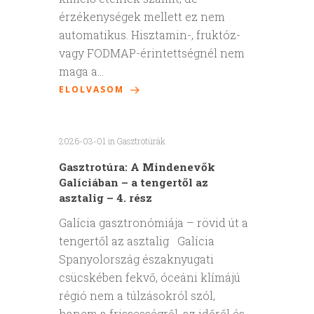
érzékenységek mellett ez nem
automatikus. Hisztamin-, fruktóz-
vagy FODMAP-érintettségnél nem
maga a…
ELOLVASOM
2026-03-01
in
Gasztrotúrák
Gasztrotúra: A Mindenevők
Galíciában – a tengertől az
asztalig – 4. rész
Galícia gasztronómiája – rövid út a
tengertől az asztalig Galícia
Spanyolország északnyugati
csücskében fekvő, óceáni klímájú
régió nem a túlzásokról szól,
hanem a frissességről, az időről és