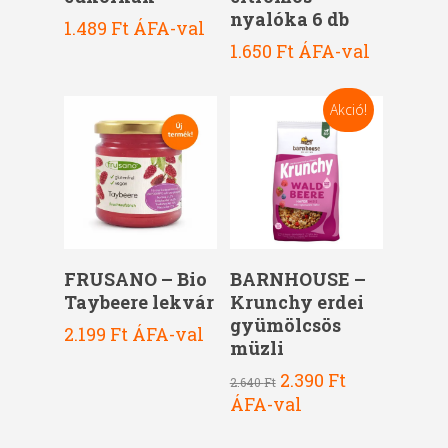
nyalóka 6 db
1.489
Ft
ÁFA-val
1.650
Ft
ÁFA-val
Akció!
Kosárba Teszem
Kosárba Teszem
FRUSANO – Bio
BARNHOUSE –
Taybeere lekvár
Krunchy erdei
gyümölcsös
2.199
Ft
ÁFA-val
müzli
Original
Current
2.390
Ft
2.640
Ft
price
price
ÁFA-val
was:
is:
2.640 Ft.
2.390 Ft.