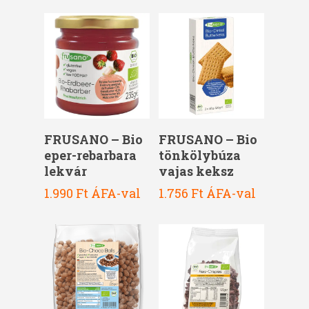
2.100 Ft.
1.890 Ft.
Kosárba Teszem
Kosárba Teszem
FRUSANO – Bio
FRUSANO – Bio
eper-rebarbara
tönkölybúza
lekvár
vajas keksz
1.990
Ft
ÁFA-val
1.756
Ft
ÁFA-val