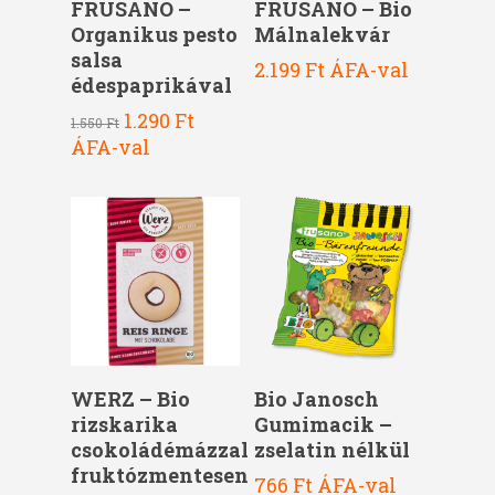
FRUSANO –
FRUSANO – Bio
Organikus pesto
Málnalekvár
salsa
2.199
Ft
ÁFA-val
édespaprikával
Original
Current
1.290
Ft
1.550
Ft
price
price
ÁFA-val
was:
is:
1.550 Ft.
1.290 Ft.
Kosárba Teszem
Kosárba Teszem
WERZ – Bio
Bio Janosch
rizskarika
Gumimacik –
csokoládémázzal
zselatin nélkül
fruktózmentesen
766
Ft
ÁFA-val