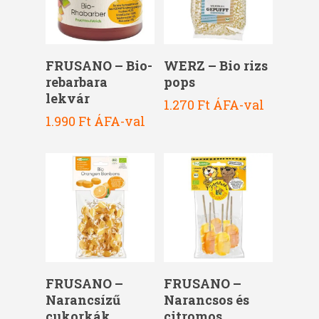
Kosárba Teszem
Kosárba Teszem
FRUSANO – Bio-
WERZ – Bio rizs
rebarbara
pops
lekvár
1.270
Ft
ÁFA-val
1.990
Ft
ÁFA-val
Kosárba Teszem
Kosárba Teszem
FRUSANO –
FRUSANO –
Narancsízű
Narancsos és
cukorkák
citromos