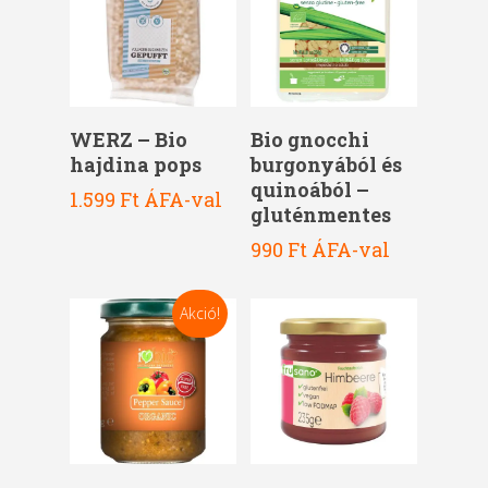
Kosárba Teszem
Kosárba Teszem
WERZ – Bio
Bio gnocchi
hajdina pops
burgonyából és
quinoából –
1.599
Ft
ÁFA-val
gluténmentes
990
Ft
ÁFA-val
Akció!
Kosárba Teszem
Kosárba Teszem