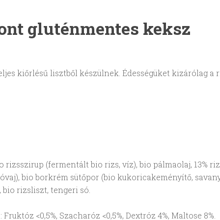
ont gluténmentes keksz
ljes kiőrlésű lisztből készülnek. Édességüket kizárólag a
bio rizsszirup (fermentált bio rizs, víz), bio pálmaolaj, 13
kaóvaj), bio borkrém sütőpor (bio kukoricakeményítő, sava
io rizsliszt, tengeri só.
 Fruktóz <0,5%, Szacharóz <0,5%, Dextróz 4%, Maltose 8%.