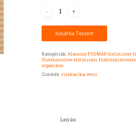
Kosárba Teszem
Kategóriák:
Alacsony FODMAP élelmiszer 
Gluténmentes élelmiszer fruktózmentese
organikus
Címkék:
rizskarika
,
werz
Leírás