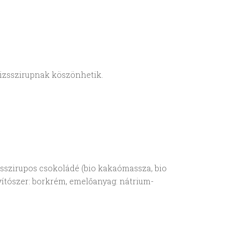
 rizsszirupnak köszönhetik.
% rizsszirupos csokoládé (bio kakaómassza, bio
nyítószer: borkrém, emelőanyag: nátrium-