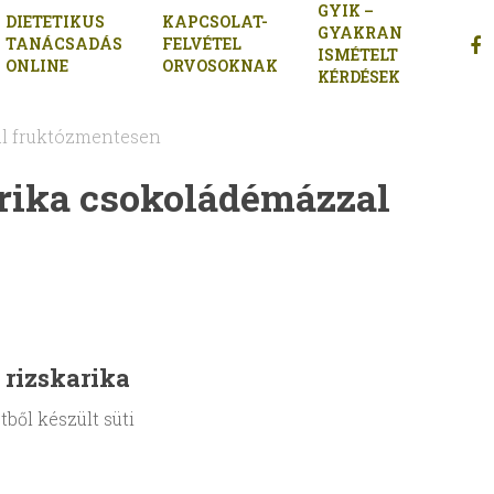
GYIK –
DIETETIKUS
KAPCSOLAT-
GYAKRAN
FAC
TANÁCSADÁS
FELVÉTEL
ISMÉTELT
ONLINE
ORVOSOKNAK
KÉRDÉSEK
al fruktózmentesen
rika csokoládémázzal
 rizskarika
tből készült süti