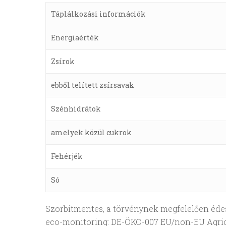
Táplálkozási információk
Energiaérték
Zsírok
ebből telített zsírsavak
Szénhidrátok
amelyek közül cukrok
Fehérjék
Só
Szorbitmentes, a törvénynek megfelelően éde
eco-monitoring: DE-ÖKO-007 EU/non-EU Agric