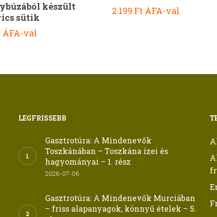
ybúzából készült
2.199
Ft
ÁFA-val
ics sütik
t
ÁFA-val
LEGFRISSEBB
T
Gasztrotúra: A Mindenevők
A
Toszkánában – Toszkána ízei és
A
hagyományai – 1. rész
f
2026-07-06
E
Gasztrotúra: A Mindenevők Murciában
F
– friss alapanyagok, könnyű ételek – 5.