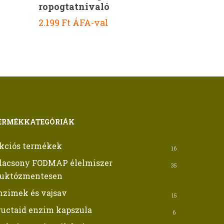
ropogtatnivaló
2.199
Ft
ÁFA-val
ERMÉKKATEGÓRIÁK
kciós termékek
16
lacsony FODMAP élelmiszer
35
ruktózmentesen
nzimek és vajsav
15
ructaid enzim kapszula
6