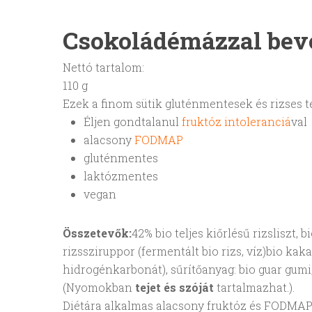
Csokoládémázzal bev
Nettó tartalom:
110 g
Ezek a finom sütik gluténmentesek és rizses te
Éljen gondtalanul
fruktóz intoleranciá
val
alacsony
FODMAP
gluténmentes
laktózmentes
vegan
Összetevők:
42% bio teljes kiőrlésű rizsliszt, 
rizssziruppor (fermentált bio rizs, víz)bio ka
hidrogénkarbonát), sűrítőanyag: bio guar gumi, b
(Nyomokban
tejet és
szóját
tartalmazhat.).
Diétára alkalmas alacsony fruktóz és FODMAP: