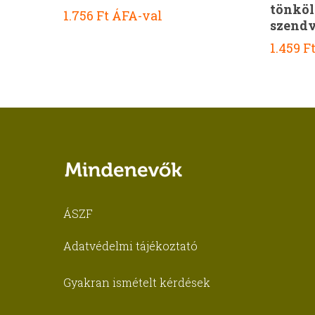
tönköl
1.756
Ft
ÁFA-val
szendv
1.459
F
ÁSZF
Adatvédelmi tájékoztató
Gyakran ismételt kérdések