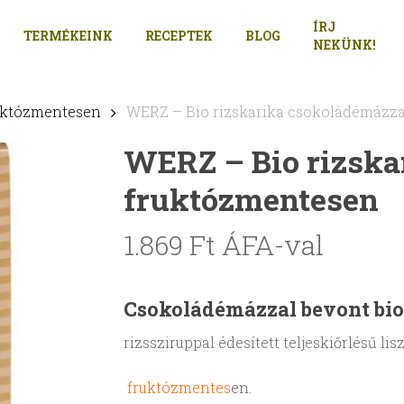
ÍRJ
TERMÉKEINK
RECEPTEK
BLOG
NEKÜNK!
uktózmentesen
WERZ – Bio rizskarika csokoládémázz
WERZ – Bio rizska
fruktózmentesen
1.869
Ft
ÁFA-val
Csokoládémázzal bevont bio
rizssziruppal édesített teljeskiőrlésű lisz
fruktózmentes
en.