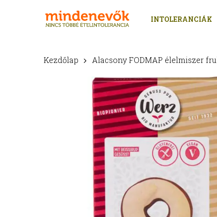
Skip
to
INTOLERANCIÁK
main
content
Kezdőlap
Alacsony FODMAP élelmiszer fr