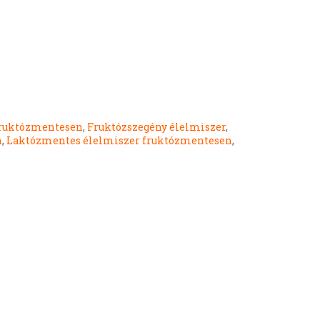
fruktózmentesen
,
Fruktózszegény élelmiszer
,
n
,
Laktózmentes élelmiszer fruktózmentesen
,