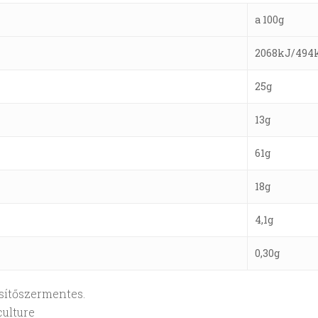
a 100g
2068kJ/494
25g
13g
61g
18g
4,1g
0,30g
sítőszermentes.
ulture