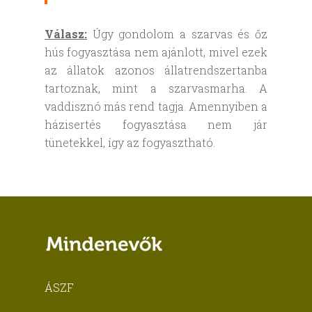
Válasz:
Úgy gondolom a szarvas és őz
hús fogyasztása nem ajánlott, mivel ezek
az állatok azonos állatrendszertanba
tartoznak, mint a szarvasmarha. A
vaddisznó más rend tagja. Amennyiben a
házisertés fogyasztása nem jár
tünetekkel, így az fogyasztható.
ÁSZF