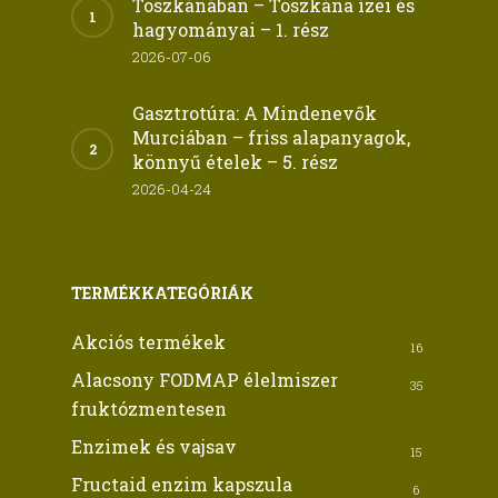
Toszkánában – Toszkána ízei és
hagyományai – 1. rész
2026-07-06
Gasztrotúra: A Mindenevők
Murciában – friss alapanyagok,
könnyű ételek – 5. rész
2026-04-24
TERMÉKKATEGÓRIÁK
Akciós termékek
16
Alacsony FODMAP élelmiszer
35
fruktózmentesen
Enzimek és vajsav
15
Fructaid enzim kapszula
6