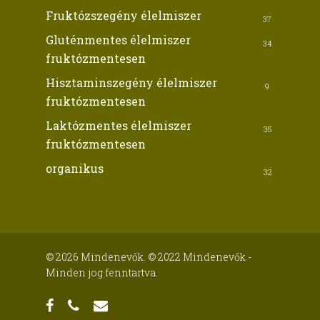
Fruktózszegény élelmiszer
37
Gluténmentes élelmiszer
34
fruktózmentesen
Hisztaminszegény élelmiszer
9
fruktózmentesen
Laktózmentes élelmiszer
35
fruktózmentesen
organikus
32
© 2026 Mindenevők. © 2022 Mindenevők -
Minden jog fenntartva.
facebook
phone
email