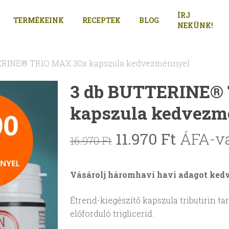
ÍRJ
TERMÉKEINK
RECEPTEK
BLOG
NEKÜNK!
ERINE® TRIO MAX 30x kapszula kedvezménnyel
3 db BUTTERINE®
kapszula kedvezm
Original
Curren
11.970
Ft
ÁFA-v
16.970
Ft
price
price
was:
is:
Vásárolj háromhavi havi adagot ked
16.970 Ft.
11.970 F
Étrend-kiegészítő kapszula tributirin t
előforduló triglicerid.