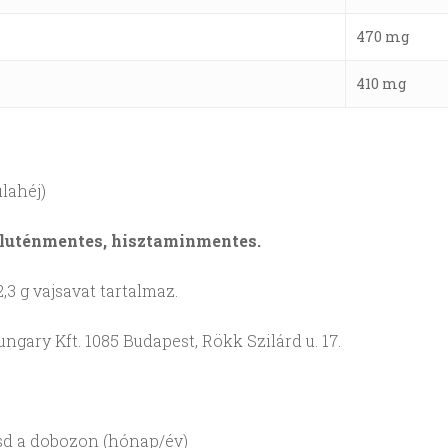
470 mg
410 mg
lahéj)
gluténmentes, hisztaminmentes.
,3 g vajsavat tartalmaz.
ary Kft. 1085 Budapest, Rökk Szilárd u. 17.
ásd a dobozon (hónap/év)