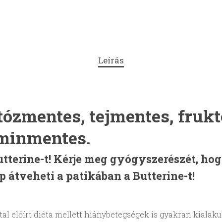
Leírás
tózmentes, tejmentes, fruk
aminmentes.
utterine-t! Kérje meg gyógyszerészét, ho
 átveheti a patikában a Butterine-t!
ltal előírt diéta mellett hiánybetegségek is gyakran kialak