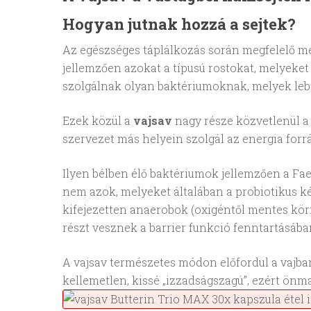
Hogyan jutnak hozzá a sejtek?
Az egészséges táplálkozás során megfelelő m
jellemzően azokat a típusú rostokat, melyeket
szolgálnak olyan baktériumoknak, melyek leb
Ezek közül a
vajsav
nagy része közvetlenül a 
szervezet más helyein szolgál az energia forr
Ilyen bélben élő baktériumok jellemzően a Faec
nem azok, melyeket általában a probiotikus k
kifejezetten anaerobok (oxigéntől mentes kör
részt vesznek a barrier funkció fenntartásában
A vajsav természetes módon előfordul a vajban
kellemetlen, kissé „izzadságszagú”, ezért ön