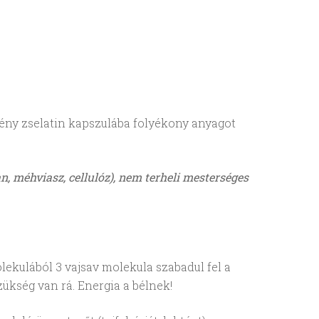
emény zselatin kapszulába folyékony anyagot
n, méhviasz, cellulóz), nem terheli mesterséges
olekulából 3 vajsav molekula szabadul fel a
zükség van rá. Energia a bélnek!