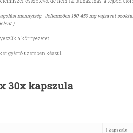
 élelmiszer összetevő, de nem tartalmaz más, a tejben előfor
adagolási mennyiség. Jellemzően 150-450 mg vajsavat szokta
elent.)
nyezzük a környezetet.
eket gyártó üzemben készül.
x 30x kapszula
1 kapszula