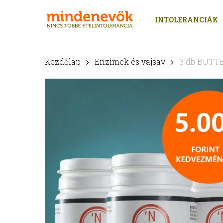
Skip
to
INTOLERANCIÁK
main
content
Kezdőlap
Enzimek és vajsav
3 db BUTT