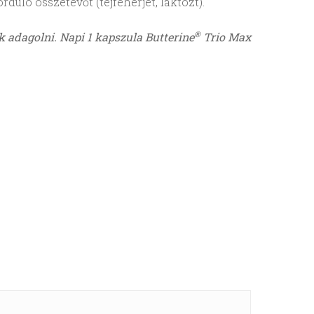
duló összetevőt (tejfehérjét, laktózt).
®
k adagolni. Napi 1 kapszula Butterine
Trio Max