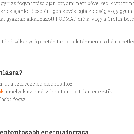
gy rizs fogyasztása ajánlott, ami nem bővelkedik vitamin
nek ajánlott) esetén igen kevés fajta zöldség vagy gyümölc
ltal gyakran alkalmazott FODMAP diéta, vagy a Crohn-bete
uténérzékenység esetén tartott gluténmentes diéta esetle
tlásra?
ut a szervezeted elég rosthoz.
ok
, amelyek az emészthetetlen rostokat erjesztik.
ásba fogsz.
egfontosabb energiaforrása.