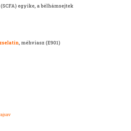
(SCFA) egyike, a bélhámsejtek
zselatin
, méhviasz (E901)
ajsav