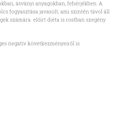
okban, ásványi anyagokban, fehérjékben. A
s fogyasztása javasolt, ami szintén távol áll
gek számára előírt diéta is rostban szegény
ges negatív következményeiről is.