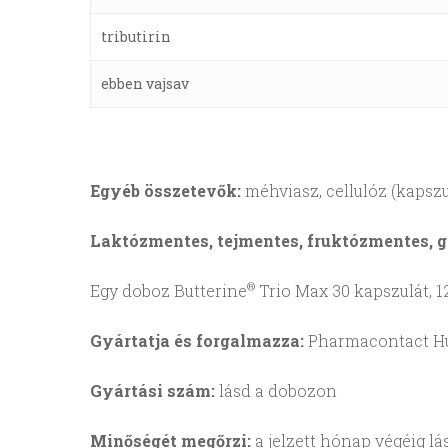
tributirin
ebben vajsav
Egyéb összetevők:
méhviasz, cellulóz (kapszu
Laktózmentes, tejmentes, fruktózmentes, 
®
Egy doboz Butterine
Trio Max 30 kapszulát, 12
Gyártatja és forgalmazza:
Pharmacontact Hung
Gyártási szám:
lásd a dobozon
Minőségét megőrzi:
a jelzett hónap végéig l