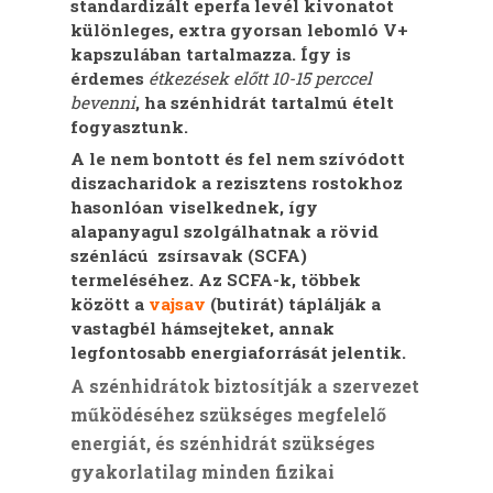
standardizált eperfa levél kivonatot
különleges, extra gyorsan lebomló V+
kapszulában tartalmazza. Így is
érdemes
étkezések előtt 10-15 perccel
bevenni
, ha szénhidrát tartalmú ételt
fogyasztunk.
A le nem bontott és fel nem szívódott
diszacharidok a rezisztens rostokhoz
hasonlóan viselkednek, így
alapanyagul szolgálhatnak a rövid
szénlácú zsírsavak (SCFA)
termeléséhez. Az SCFA-k, többek
között a
vajsav
(butirát) táplálják a
vastagbél hámsejteket, annak
legfontosabb energiaforrását jelentik.
A szénhidrátok biztosítják a szervezet
működéséhez szükséges megfelelő
energiát, és szénhidrát szükséges
gyakorlatilag minden fizikai