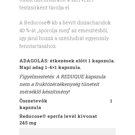
testzsírként tárolja el.
A Reducose® kb a bevitt diszacharidok
40 %-át „spórolja meg” az emésztésből,
így járul hozzá a szénhidrát egyensúly
fenntartásához.
ADAGOLÁS: étkezések előtt 1 kapszula.
Napi adag 1-4×1 kapszula.
Figyelmeztetés: A REDUQUE kapszula
nem a fruktózérzékenység tüneteit
mérséklő készítmény!
Összetevők 1
kapszula
Reducose® eperfa levél kivonat
245 mg