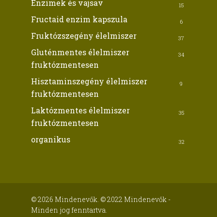
Enzimek és vajsav
15
Fructaid enzim kapszula
6
Fruktózszegény élelmiszer
37
Gluténmentes élelmiszer
34
fruktózmentesen
Hisztaminszegény élelmiszer
9
fruktózmentesen
Laktózmentes élelmiszer
35
fruktózmentesen
organikus
32
© 2026 Mindenevők. © 2022 Mindenevők -
Minden jog fenntartva.