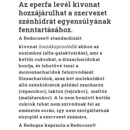
Az eperfa levél kivonat
hozzájárulhat a szervezet
szénhidrát egyensúlyának
fenntartásához.
A Reducose® standardizált
kivonat
hozzákapcsolódik
ahhoz az
enzimhez (alfa-galaktozidáz), ami a
kettős cukrokat, a diszacharidokat
bontja, és lehetővé teszi a
monoszacharidok felszívódását.
Diszacharidok, azaz két molekulából
álló szénhidrátok például szacharóz
(répacukor), laktóz (tejcukor), maltóz
(malátacukor). A le nem bomlott kettős
cukrok tehát nem szívódnak fel az
emésztés során, így nem szolgáltatnak
energiát a szervezet számára.
A Reduque kapszula a Reducose®