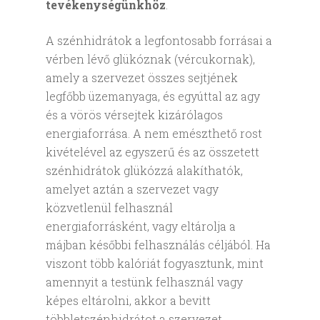
tevékenységünkhöz
.
A szénhidrátok a legfontosabb forrásai a
vérben lévő glükóznak (vércukornak),
amely a szervezet összes sejtjének
legfőbb üzemanyaga, és egyúttal az agy
és a vörös vérsejtek kizárólagos
energiaforrása. A nem emészthető rost
kivételével az egyszerű és az összetett
szénhidrátok glükózzá alakíthatók,
amelyet aztán a szervezet vagy
közvetlenül felhasznál
energiaforrásként, vagy eltárolja a
májban későbbi felhasználás céljából. Ha
viszont több kalóriát fogyasztunk, mint
amennyit a testünk felhasznál vagy
képes eltárolni, akkor a bevitt
többletszénhidrátot a szervezet