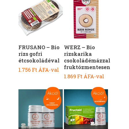
Kosárba Teszem
Kosárba Teszem
FRUSANO – Bio
WERZ – Bio
rizs gofri
rizskarika
étcsokoládéval
csokoládémázzal
fruktózmentesen
1.756
Ft
ÁFA-val
1.869
Ft
ÁFA-val
Akció!
Akció!