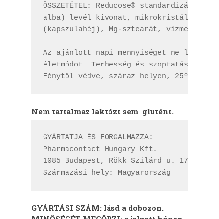
ÖSSZETÉTEL: Reducose® standardizált eper
alba) levél kivonat, mikrokristályos cel
(kapszulahéj), Mg-sztearát, vízmentes ko
Az ajánlott napi mennyiséget ne lépje tú
életmódot. Terhesség és szoptatás esetén
Fénytől védve, száraz helyen, 25ºC alatt
Nem tartalmaz laktózt sem glutént.
GYÁRTATJA ÉS FORGALMAZZA:

Pharmacontact Hungary Kft.

1085 Budapest, Rökk Szilárd u. 17.

Származási hely: Magyarország
GYÁRTÁSI SZÁM: lásd a dobozon.
MINŐSÉGÉT MEGŐRZI: a jelzett hónap