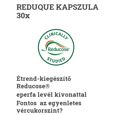
REDUQUE KAPSZULA
30x
Étrend-kiegészítő
Reducose®
eperfa levél kivonattal
Fontos az egyenletes
vércukorszint?