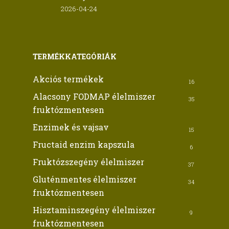
2026-04-24
TERMÉKKATEGÓRIÁK
Akciós termékek
16
Alacsony FODMAP élelmiszer
35
fruktózmentesen
Enzimek és vajsav
15
Fructaid enzim kapszula
6
Fruktózszegény élelmiszer
37
Gluténmentes élelmiszer
34
fruktózmentesen
Hisztaminszegény élelmiszer
9
fruktózmentesen