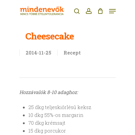
Skip
Menu
to
search
account
main
content
Cheesecake
2014-11-25
Recept
Hozzávalók 8-10 adaghoz:
25 dkg teljeskiőrlésű keksz
10 dkg 55%-os margarin
70 dkg krémsajt
15 dkg porcukor