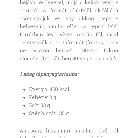
héjával és levével, majd a keksz rétegre
borítjuk. A formát alul-felül alufóliába
csomagoljuk és egy akkora tepsibe
helyezzük, amibe elfér. A tepsit felét
forrásban lévő vízzel öntjük föl, majd
beletesszük a tortaformát (fontos, hogy
ne ússzon benne). 180-190 fokon
előmelegített sütőben 40-45 percig sütjük.
1 adag tápanyagtartalma:
Energia: 450 kcal
Fehérje: 8 g
Zsír: 33 g
Szénhidrát: 35 g
Alacsony hisztamin tartalmú étel, jól