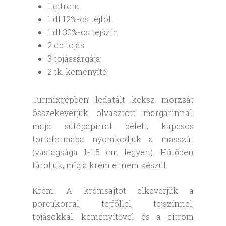
1 citrom
1 dl 12%-os tejföl
1 dl 30%-os tejszín
2 db tojás
3 tojássárgája
2 tk. keményítő
Turmixgépben ledatált keksz morzsát
összekeverjük olvasztott margarinnal,
majd sütőpapírral bélelt, kapcsos
tortaformába nyomkodjuk a masszát
(vastagsága 1-1.5 cm legyen). Hűtőben
tároljuk, míg a krém el nem készül.
Krém: A krémsajtot elkeverjük a
porcukorral, tejföllel, tejszínnel,
tojásokkal, keményítővel és a citrom