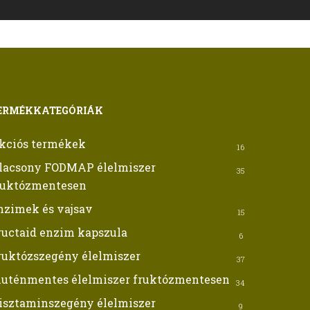
ERMÉKKATEGÓRIÁK
kciós termékek
16
lacsony FODMAP élelmiszer
35
ruktózmentesen
nzimek és vajsav
15
ructaid enzim kapszula
6
ruktózszegény élelmiszer
37
luténmentes élelmiszer fruktózmentesen
34
isztaminszegény élelmiszer
9