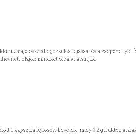
kínit, majd összedolgozzuk a tojással és a zabpehellyel. Í
hevített olajon mindkét oldalát átsütjük.
ott 1 kapszula Xylosolv bevétele, mely 6,2 g fruktóz átalakí