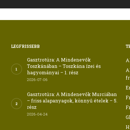
LEGFRISSEBB
T
Gasztrotúra: A Mindenevők
A
Toszkánában – Toszkána ízei és
A
hagyományai – 1. rész
f
2026-07-06
E
Gasztrotúra: A Mindenevők Murciában
F
– friss alapanyagok, könnyű ételek – 5.
rész
F
2026-04-24
G
H