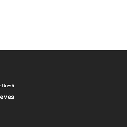
etkező
eves