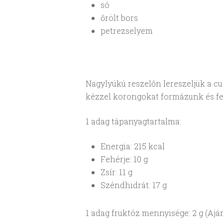
só
őrölt bors
petrezselyem
Nagylyúkú reszelőn lereszeljük a cuk
kézzel korongokat formázunk és fel
1 adag tápanyagtartalma:
Energia: 215 kcal
Fehérje: 10 g
Zsír: 11 g
Széndhidrát: 17 g
1 adag fruktóz mennyisége: 2 g (Ajánl