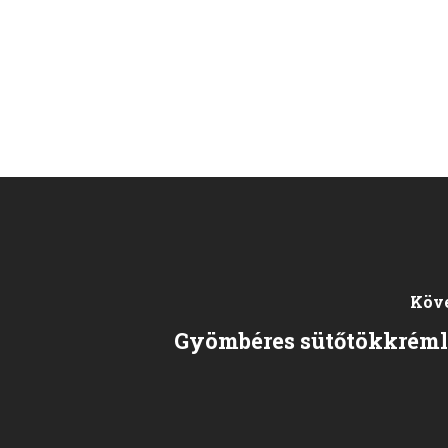
Köv
Gyömbéres sütőtökkréml