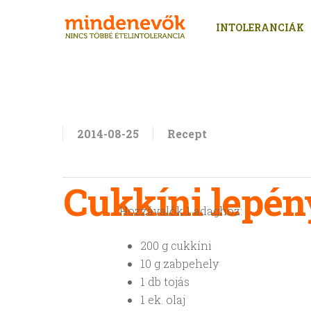
Skip
to
INTOLERANCIÁK
main
content
2014-08-25
Recept
Cukkíni lepén
Hozzávalók 1 adaghoz:
200 g cukkíni
10 g zabpehely
1 db tojás
Enter a kereséshez
1 ek. olaj