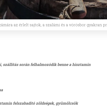
ámára az érlelt sajtok, a szalámi és a vörösbor gyakran 
i, szállítás során felhalmozódik benne a hisztamin
na
ztamin felszabadító zöldségek, gyümölcsök