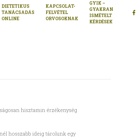
GYIK –
DIETETIKUS
KAPCSOLAT-
GYAKRAN
FAC
TANÁCSADÁS
FELVÉTEL
ISMÉTELT
ONLINE
ORVOSOKNAK
KÉRDÉSEK
onságosan hisztamin érzékenység
Minél hosszabb ideig tárolunk egy