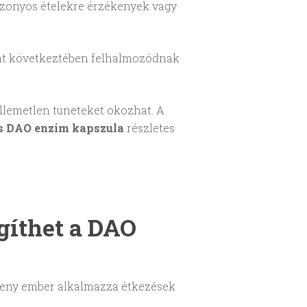
izonyos ételekre érzékenyek vagy
amat következtében felhalmozódnak
llemetlen tüneteket okozhat. A
s DAO enzim kapszula
részletes
gíthet a DAO
ékeny ember alkalmazza étkezések