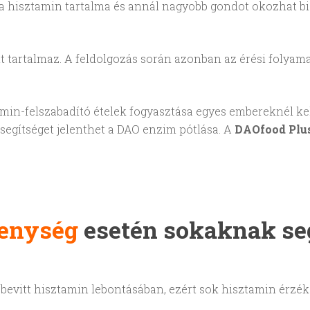
 a hisztamin tartalma és annál nagyobb gondot okozhat b
nt tartalmaz. A feldolgozás során azonban az érési foly
min-felszabadító ételek fogyasztása egyes embereknél ke
segítséget jelenthet a DAO enzim pótlása. A
DAOfood Plu
kenység
esetén sokaknak se
 bevitt hisztamin lebontásában, ezért sok hisztamin érz