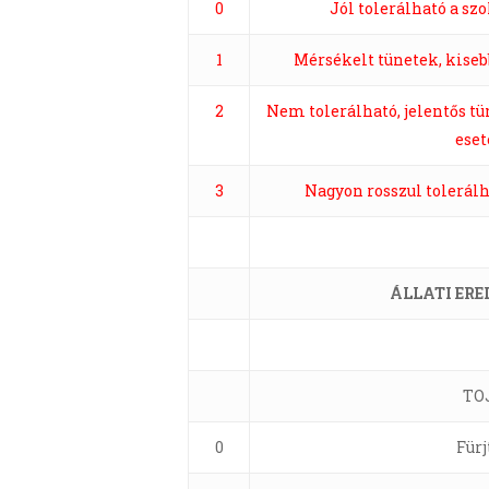
0
Jól tolerálható a s
1
Mérsékelt tünetek, kise
2
Nem tolerálható, jelentős t
eset
3
Nagyon rosszul tolerálh
ÁLLATI ERE
TO
0
Fürj