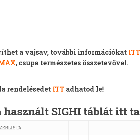
gíthet a vajsav, további információkat
IT
 MAX
, csupa természetes összetevővel.
a rendelésedet
I
TT
adhatod le!
használt SIGHI táblát itt ta
ZERLISTA