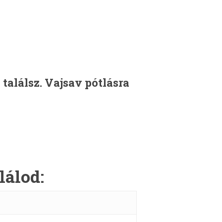
T
találsz. Vajsav pótlásra
lálod: