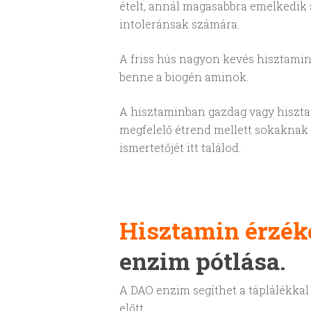
ételt, annál magasabbra emelkedik
intoleránsak számára.
A friss hús nagyon kevés hisztami
benne a biogén aminok.
A hisztaminban gazdag vagy hiszta
megfelelő étrend mellett sokaknak 
ismertetőjét itt találod.
Hisztamin érzé
enzim pótlása.
Enter a kereséshez
A DAO enzim segíthet a táplálékkal
előtt.