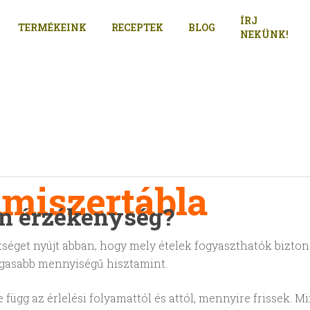
ÍRJ
TERMÉKEINK
RECEPTEK
BLOG
NEKÜNK!
lmiszertábla
in érzékenység?
ítséget nyújt abban, hogy mely ételek fogyaszthatók bizt
gasabb mennyiségű hisztamint.
 függ az érlelési folyamattól és attól, mennyire frissek. 