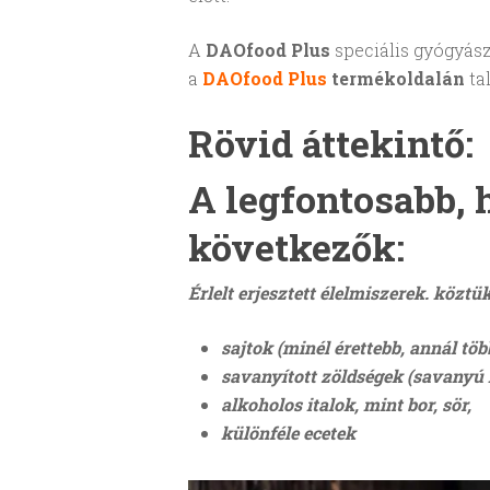
A
DAOfood Plus
speciális gyógyász
a
DAOfood Plus
termékoldalán
tal
Rövid áttekintő:
A legfontosabb, 
következők:
Érlelt erjesztett élelmiszerek. köztü
sajtok (minél érettebb, annál tö
savanyított zöldségek (savanyú
alkoholos italok, mint bor, sör,
különféle ecetek