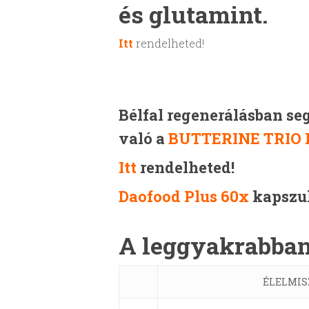
és glutamint.
Itt
rendelheted!
Bélfal regenerálásban se
való a
BUTTERINE TRIO
Itt
rendelheted!
Daofood Plus 60x
kapszul
A leggyakrabban 
ÉLELMIS