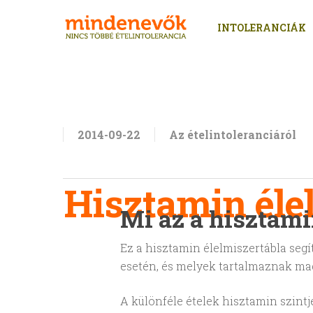
Skip
to
INTOLERANCIÁK
main
content
2014-09-22
Az ételintoleranciáról
Hisztamin éle
Mi az a hisztam
Ez a hisztamin élelmiszertábla seg
esetén, és melyek tartalmaznak ma
A különféle ételek hisztamin szintje