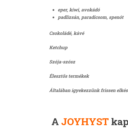
eper, kiwi, avokádó
padlizsán, paradicsom, spenót
Csokoládé, kávé
Ketchup
Szója-szósz
Élesztős termékek
Általában igyekezzünk frissen elkészí
A
JOYHYST
kap