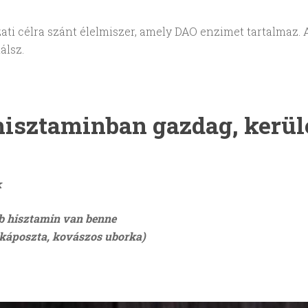
ati célra szánt élelmiszer, amely DAO enzimet tartalmaz. 
álsz.
hisztaminban gazdag, kerül
k
bb hisztamin van benne
 káposzta, kovászos uborka)