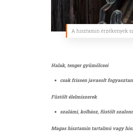
A hisztamin érzékenyek sz
Halak, tenger gyümölcsei
csak frissen javasolt fogyasztan
Füstölt élelmiszerek
szalámi, kolbász, füstölt szalon
Magas hisztamin tartalmú vagy his