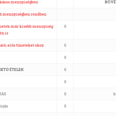
zokásos mennyiségben
NÖVÉ
bb mennyiségben rendben
ünetek már kisebb mennyiség
0
én is
ató, erős tüneteket okoz
0
0
DETŰ ÉTELEK
0
0
JÁS
0
b
tojás
0