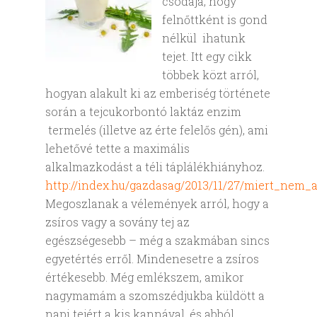
csodája, hogy
felnőttként is gond
nélkül ihatunk
tejet. Itt egy cikk
többek közt arról,
hogyan alakult ki az emberiség története
során a tejcukorbontó laktáz enzim
termelés (illetve az érte felelős gén), ami
lehetővé tette a maximális
alkalmazkodást a téli táplálékhiányhoz.
http://index.hu/gazdasag/2013/11/27/miert_nem_
Megoszlanak a vélemények arról, hogy a
zsíros vagy a sovány tej az
egészségesebb – még a szakmában sincs
egyetértés erről. Mindenesetre a zsíros
értékesebb. Még emlékszem, amikor
nagymamám a szomszédjukba küldött a
napi tejért a kis kannával, és abból