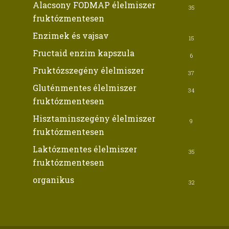
Alacsony FODMAP élelmiszer
35
fruktózmentesen
Enzimek és vajsav
15
Fructaid enzim kapszula
6
Fruktózszegény élelmiszer
37
Gluténmentes élelmiszer
34
fruktózmentesen
Hisztaminszegény élelmiszer
9
fruktózmentesen
Laktózmentes élelmiszer
35
fruktózmentesen
organikus
32