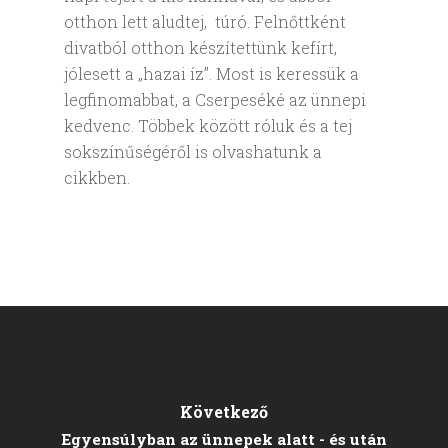
otthon lett aludtej, túró. Felnőttként
divatból otthon készítettünk kefírt,
jólesett a „hazai íz”. Most is keressük a
legfinomabbat, a Cserpeséké az ünnepi
kedvenc. Többek között róluk és a tej
sokszínűségéről is olvashatunk a
cikkben.
Következő
Egyensúlyban az ünnepek alatt - és után