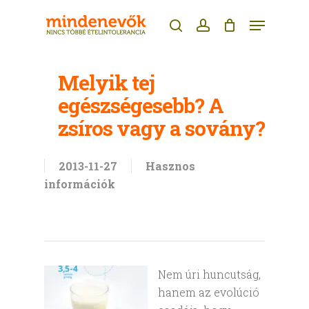
Skip
Menu
to
search
account
main
content
Melyik tej
egészségesebb? A
zsíros vagy a sovány?
2013-11-27
Hasznos
információk
Nem úri huncutság,
hanem az evolúció