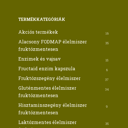
TERMÉKKATEGÓRIÁK
Akciós termékek
16
Alacsony FODMAP élelmiszer
35
fruktózmentesen
Enzimek és vajsav
15
Fructaid enzim kapszula
6
Fruktózszegény élelmiszer
37
Gluténmentes élelmiszer
34
fruktózmentesen
Hisztaminszegény élelmiszer
9
fruktózmentesen
Laktózmentes élelmiszer
35