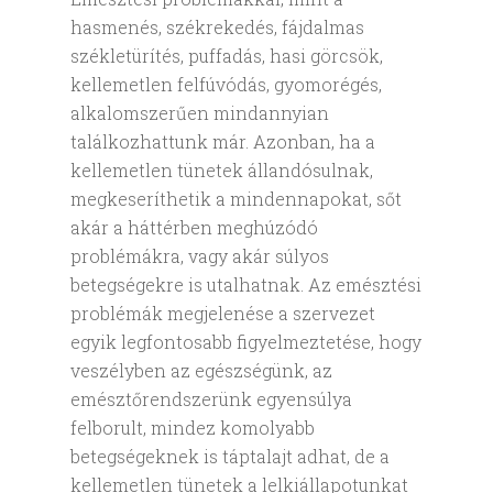
hasmenés, székrekedés, fájdalmas
székletürítés, puffadás, hasi görcsök,
kellemetlen felfúvódás, gyomorégés,
alkalomszerűen mindannyian
találkozhattunk már. Azonban, ha a
kellemetlen tünetek állandósulnak,
megkeseríthetik a mindennapokat, sőt
akár a háttérben meghúzódó
problémákra, vagy akár súlyos
betegségekre is utalhatnak. Az emésztési
problémák megjelenése a szervezet
egyik legfontosabb figyelmeztetése, hogy
veszélyben az egészségünk, az
emésztőrendszerünk egyensúlya
felborult, mindez komolyabb
betegségeknek is táptalajt adhat, de a
kellemetlen tünetek a lelkiállapotunkat