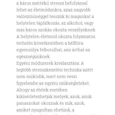
a káros mértékű stressz befolyással
lehet az életmódunkra, azaz nagyobb
valószínűséggel tesszük ki magunkat a
helytelen táplálkozás, az alkohol, vagy
más káros szokás okozta veszélyeknek.
A helytelen életmód okozta folyamatos
terhelés következtében a bélflóra
egyensúlya felborulhat, ami árthat az
egészségünknek.
Egyéni módszerek kiválasztása: A
legtöbb stresszkezelési technika azért
nem működik, mert nem veszi
figyelembe az egyéni szükségleteket.
Ahogy az ételek esetében
kikísérletezhetjük melyek, azok, amik
panaszokat okoznak és mik, azok,
amiket nyugodtan ehetünk, a