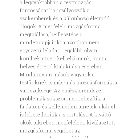
a leggyakrabban a testmozgás
fontosságát hangsúlyozzák a
szakemberek és a különböző életmód
blogok. A megfelelő mozgásforma
megtalálása, beillesztése a
mindennapjainkba azonban nem
egyszerű feladat. Legalább olyan
körültekintően kell eljárnunk, mint a
helyes étrend kialakítása esetében.
Mindannyian mások vagyunk a
testünknek is más-más mozgásformákra
van szüksége. Az emésztőrendszeri
problémák sokszor megnehezítik, a
fájdalom és kellemetlen tünetek, akár el
is lehetetlenítik a sportolást. A kiváltó
okok tükrében megfelelően kiválasztott
mozgásforma segíthet az