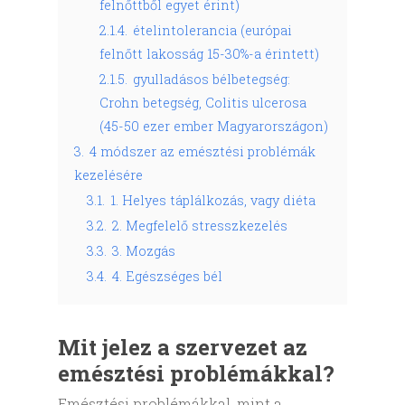
felnőttből egyet érint)
2.1.4.
ételintolerancia (európai
felnőtt lakosság 15-30%-a érintett)
2.1.5.
gyulladásos bélbetegség:
Crohn betegség, Colitis ulcerosa
(45-50 ezer ember Magyarországon)
3.
4 módszer az emésztési problémák
kezelésére
3.1.
1. Helyes táplálkozás, vagy diéta
3.2.
2. Megfelelő stresszkezelés
3.3.
3. Mozgás
3.4.
4. Egészséges bél
Mit jelez a szervezet az
emésztési problémákkal?
Emésztési problémákkal, mint a