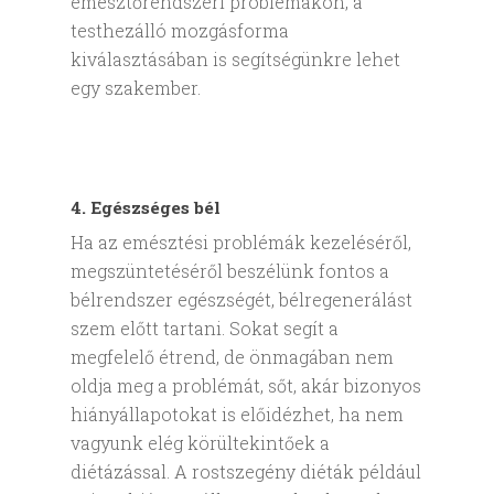
emésztőrendszeri problémákon, a
testhezálló mozgásforma
kiválasztásában is segítségünkre lehet
egy szakember.
4. Egészséges bél
Ha az emésztési problémák kezeléséről,
megszüntetéséről beszélünk fontos a
bélrendszer egészségét, bélregenerálást
szem előtt tartani. Sokat segít a
megfelelő étrend, de önmagában nem
oldja meg a problémát, sőt, akár bizonyos
hiányállapotokat is előidézhet, ha nem
vagyunk elég körültekintőek a
diétázással. A rostszegény diéták például