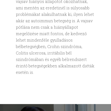
vajsav hiányos állapotot okozhatnak,
ami mentén az eredetinél is súlyosabb
problémákat alakulhatnak ki, ilyen lehet
akár az autoimmun betegség is. A vajsav
pótlása nem csak a hiányállapot
megelőzése miatt fontos, de kedvező
lehet mindenféle gyulladásos
bélbetegségben, Crohn szindróma,
Colitis ulcerosa, irritábilis bél
szindrómában és egyéb bélrendszert
érintő betegségekben alkalmazott diéták
esetén is.