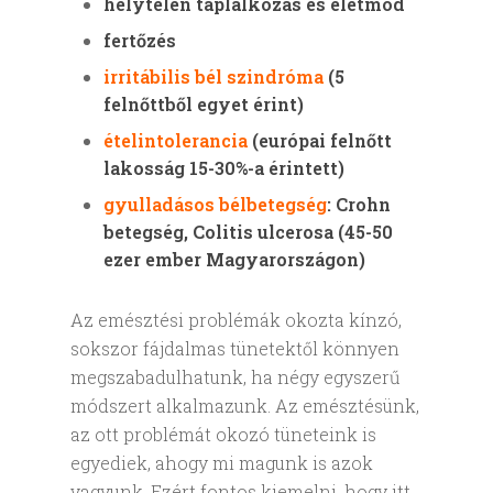
helytelen táplálkozás és életmód
fertőzés
irritábilis bél szindróma
(5
felnőttből egyet érint)
ételintolerancia
(európai felnőtt
lakosság 15-30%-a érintett)
gyulladásos bélbetegség
: Crohn
betegség, Colitis ulcerosa (45-50
ezer ember Magyarországon)
Az emésztési problémák okozta kínzó,
sokszor fájdalmas tünetektől könnyen
megszabadulhatunk, ha négy egyszerű
módszert alkalmazunk. Az emésztésünk,
az ott problémát okozó tüneteink is
egyediek, ahogy mi magunk is azok
vagyunk. Ezért fontos kiemelni, hogy itt