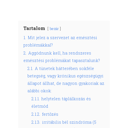
Tartalom
bezár
1.
Mit jelez a szervezet az emésztési
problémákkal?
2.
Aggódnunk kell, ha rendszeres
emésztési problémákat tapasztalunk?
2.1.
A tünetek hátterében sokféle
betegség, vagy krónikus egészségügyi
állapot állhat, de nagyon gyakoriak az
alábbi okok:
2.1.1.
helytelen táplálkozás és
életmód
2.1.2.
fertőzés
2.1.3.
irritábilis bél szindróma (5