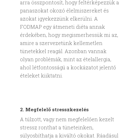
arra összpontosít, hogy feltérképezzük a
panaszokat okozó élelmiszereket és
azokat igyekezzünk elkerülni. A
FODMAP egy átmeneti diéta annak
érdekében, hogy megismerhessük mi az,
amire a szervezetünk kellemetlen
tünetekkel reagál. Azonban vannak
olyan problémák, mint az ételallergia,
ahol létfontosságú a kockázatot jelentő
ételeket kiiktatni.
2. Megfelelő stresszkezelés
A túlzott, vagy nem megfelelően kezelt
stressz ronthat a tüneteinken,
súlyosbíthatja a kiváltó okokat. Ráadásul