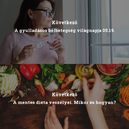
Következő
A gyulladásos bélbetegség világnapja 05.19.
Következő
A mentes diéta veszélyei. Mikor és hogyan?