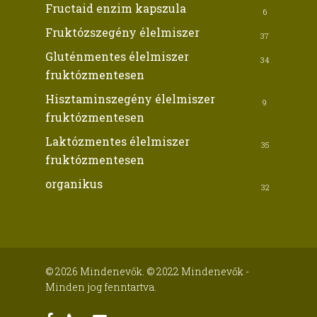
Fructaid enzim kapszula
6
Fruktózszegény élelmiszer
37
Gluténmentes élelmiszer
34
fruktózmentesen
Hisztaminszegény élelmiszer
9
fruktózmentesen
Laktózmentes élelmiszer
35
fruktózmentesen
organikus
32
© 2026 Mindenevők. © 2022 Mindenevők -
Minden jog fenntartva.