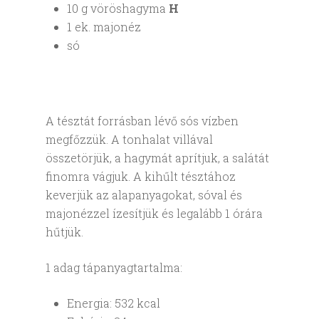
10 g vöröshagyma
H
1 ek. majonéz
só
A tésztát forrásban lévő sós vízben
megfőzzük. A tonhalat villával
összetörjük, a hagymát aprítjuk, a salátát
finomra vágjuk. A kihűlt tésztához
keverjük az alapanyagokat, sóval és
majonézzel ízesítjük és legalább 1 órára
hűtjük.
1 adag tápanyagtartalma:
Energia: 532 kcal