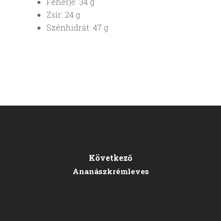
Fehérje: 34 g
Zsír: 24 g
Szénhidrát: 47 g
Következő
Ananászkrémleves