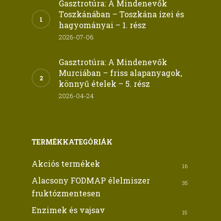
Gasztrotúra: A Mindenevők
Toszkánában – Toszkána ízei és
hagyományai – 1. rész
2026-07-06
Gasztrotúra: A Mindenevők
Murciában – friss alapanyagok,
könnyű ételek – 5. rész
2026-04-24
TERMÉKKATEGÓRIÁK
Akciós termékek
16
Alacsony FODMAP élelmiszer
35
fruktózmentesen
Enzimek és vajsav
15