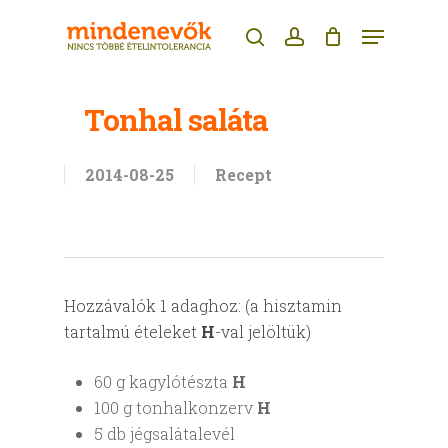
Skip
Menu
to
search
account
main
content
Tonhal saláta
2014-08-25
Recept
Hozzávalók 1 adaghoz: (a hisztamin
tartalmú ételeket
H
-val jelöltük)
60 g kagylótészta
H
100 g tonhalkonzerv
H
5 db jégsalátalevél