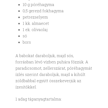
10 g póréhagyma
0,5 gerezd fokhagyma
petrezselyem
1 kk. almaecet
1 ek. olívaolaj
só
bors
A babokat daraboljuk, majd sós,
forrásban lévő vízben puhára főzzük. A
paradicsomot, zellerszárat, póréhagymát
ízlés szerint daraboljuk, majd a kihűlt
zöldbabbal együtt összekeverjük az
ízesítőkkel.
1 adag tápanyagtartalma: