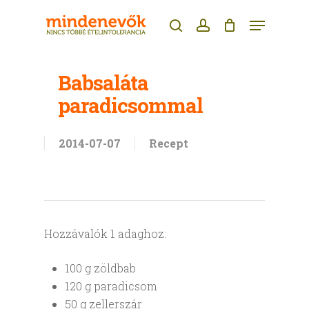
Skip
Menu
to
search
account
main
content
Babsaláta
paradicsommal
2014-07-07
Recept
Hozzávalók 1 adaghoz:
100 g zöldbab
120 g paradicsom
50 g zellerszár