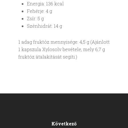
Energia: 136 kcal
Fehérje: 4 g
Zsír: 5 g
Szénhidrát: 14 g
1 adag fruktóz mennyisége: 4,5 g (Ajánlott
1 kapszula Xylosolv bevétele, mely 6,7 g
fruktóz átalakítását segíti.)
Következő