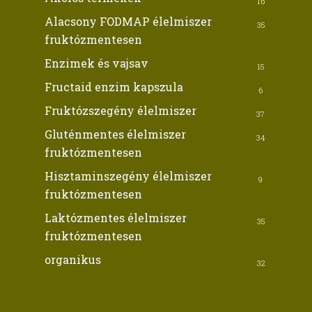
16
Alacsony FODMAP élelmiszer
35
fruktózmentesen
Enzimek és vajsav
15
Fructaid enzim kapszula
6
Fruktózszegény élelmiszer
37
Gluténmentes élelmiszer
34
fruktózmentesen
Hisztaminszegény élelmiszer
9
fruktózmentesen
Laktózmentes élelmiszer
35
fruktózmentesen
organikus
32