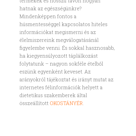
termékek és hosszú távon hogyan
hatnak az egészségünkre?
Mindenképpen fontos a
húsmentességgel kapcsolatos hiteles
információkat megismerni és az
élelmiszereink megválogatásánál
figyelembe venni. És sokkal hasznosabb,
ha kiegyensúlyozott táplálkozást
folytatunk – nagyon sokféle ételből
eszünk egyenként keveset. Az
arányokról tájékoztat és irányt mutat az
internetes félinformációk helyett a
dietetikus szakemberek által
összeállított
OKOSTÁNYÉR
.