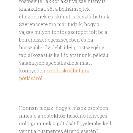
rostbevitel, akkor akár vajsav hiány is
kialakulhat, sőt a bélhámsejtek
éhezhetnek és akár el is pusztulhatnak.
Szerencsére ma már tudjuk, hogy a
vajsav milyen fontos szerepet tölt be a
bélrendszer egészségében és ha
hosszabb-rövidebb ideig rostszegény
táplálkozást is kell folytatnunk, például
valamilyen speciális diéta miatt
könnyedén
gondoskodhatunk
pótlásáról.
Honnan tudjuk, hogy a húsok esetében
nincs-e a rostokhoz hasonló lényeges
dolog, aminek a pótlását figyelembe kell
venni a húsmentes étrend esetén?