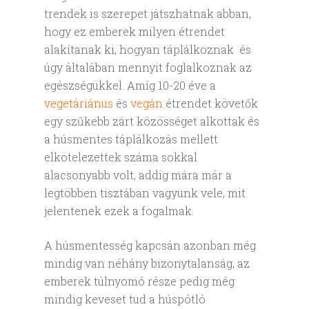
trendek is szerepet játszhatnak abban,
hogy ez emberek milyen étrendet
alakítanak ki, hogyan táplálkoznak és
úgy általában mennyit foglalkoznak az
egészségükkel. Amíg 10-20 éve a
vegetáriánus
és
vegán
étrendet követők
egy szűkebb zárt közösséget alkottak és
a húsmentes táplálkozás mellett
elkötelezettek száma sokkal
alacsonyabb volt, addig mára már a
legtöbben tisztában vagyunk vele, mit
jelentenek ezek a fogalmak.
A húsmentesség kapcsán azonban még
mindig van néhány bizonytalanság, az
emberek túlnyomó része pedig még
mindig keveset tud a húspótló