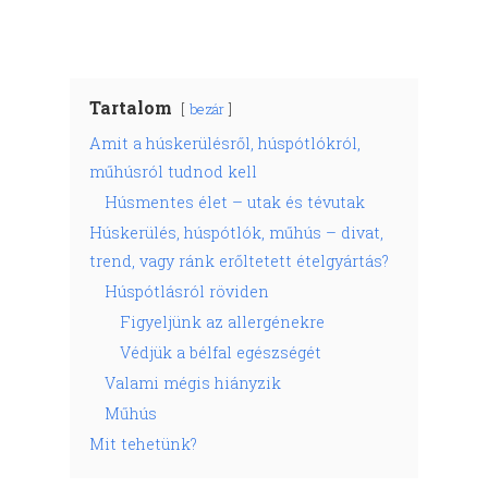
Tartalom
bezár
Amit a húskerülésről, húspótlókról,
műhúsról tudnod kell
Húsmentes élet – utak és tévutak
Húskerülés, húspótlók, műhús – divat,
trend, vagy ránk erőltetett ételgyártás?
Húspótlásról röviden
Figyeljünk az allergénekre
Védjük a bélfal egészségét
Valami mégis hiányzik
Műhús
Mit tehetünk?