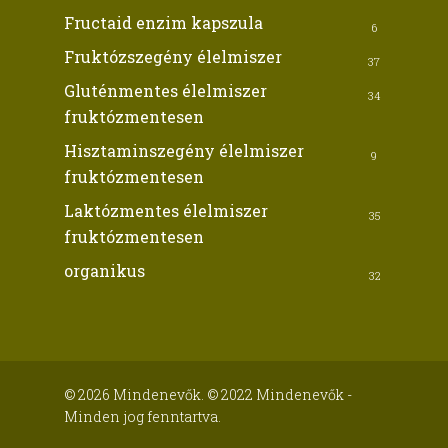
Fructaid enzim kapszula
6
Fruktózszegény élelmiszer
37
Gluténmentes élelmiszer
34
fruktózmentesen
Hisztaminszegény élelmiszer
9
fruktózmentesen
Laktózmentes élelmiszer
35
fruktózmentesen
organikus
32
© 2026 Mindenevők. © 2022 Mindenevők -
Minden jog fenntartva.