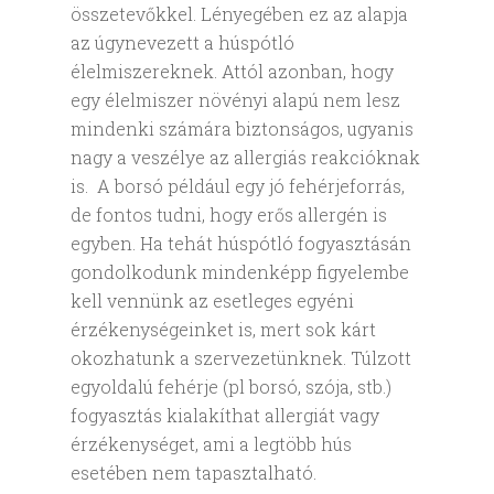
összetevőkkel. Lényegében ez az alapja
az úgynevezett a húspótló
élelmiszereknek. Attól azonban, hogy
egy élelmiszer növényi alapú nem lesz
mindenki számára biztonságos, ugyanis
nagy a veszélye az allergiás reakcióknak
is. A borsó például egy jó fehérjeforrás,
de fontos tudni, hogy erős allergén is
egyben. Ha tehát húspótló fogyasztásán
gondolkodunk mindenképp figyelembe
kell vennünk az esetleges egyéni
érzékenységeinket is, mert sok kárt
okozhatunk a szervezetünknek. Túlzott
egyoldalú fehérje (pl borsó, szója, stb.)
fogyasztás kialakíthat allergiát vagy
érzékenységet, ami a legtöbb hús
esetében nem tapasztalható.