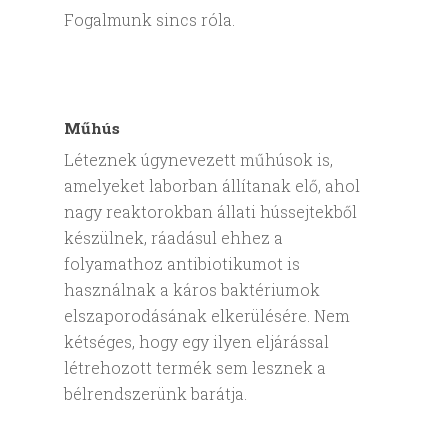
Fogalmunk sincs róla.
Műhús
Léteznek úgynevezett műhúsok is,
amelyeket laborban állítanak elő, ahol
nagy reaktorokban állati hússejtekből
készülnek, ráadásul ehhez a
folyamathoz antibiotikumot is
használnak a káros baktériumok
elszaporodásának elkerülésére. Nem
kétséges, hogy egy ilyen eljárással
létrehozott termék sem lesznek a
bélrendszerünk barátja.