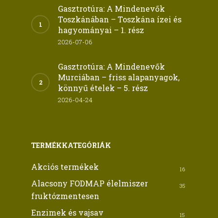
Gasztrotúra: A Mindenevők
Toszkánában – Toszkána ízei és
hagyományai – 1. rész
2026-07-06
Gasztrotúra: A Mindenevők
Murciában – friss alapanyagok,
könnyű ételek – 5. rész
2026-04-24
TERMÉKKATEGÓRIÁK
Akciós termékek
16
Alacsony FODMAP élelmiszer
35
fruktózmentesen
Enzimek és vajsav
15