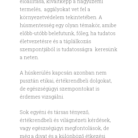
előállítása, kiváltképp a nagyüzemi
termelés, aggályokat vet fel a
környezetvédelem tekintetében. A
húsmentesség egy olyan témakör, amibe
előbb-utóbb belefutunk, főleg, ha tudatos
életvezetésre és a táplálkozás
szempontjából is tudatosságra keresünk
a neten.
A húskerülés kapcsán azonban nem
pusztán etikai, értékrendbeli dolgokat,
de egészségügyi szempontokat is
érdemes vizsgálni.
Sok egyéni és társas tényező,
értékrendbeli és világnézeti kérdések,
vagy egészségügyi megfontolások, de
még a divat és a különböző étkezési