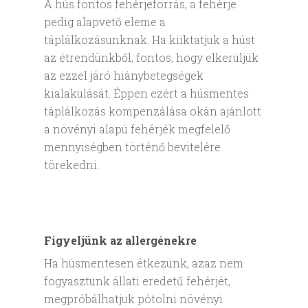
A hús fontos fehérjeforrás, a fehérje
pedig alapvető eleme a
táplálkozásunknak. Ha kiiktatjuk a húst
az étrendünkből, fontos, hogy elkerüljük
az ezzel járó hiánybetegségek
kialakulását. Éppen ezért a húsmentes
táplálkozás kompenzálása okán ajánlott
a növényi alapú fehérjék megfelelő
mennyiségben történő bevitelére
törekedni.
Figyeljünk az allergénekre
Ha húsmentesen étkezünk, azaz nem
fogyasztunk állati eredetű fehérjét,
megpróbálhatjuk pótolni növényi